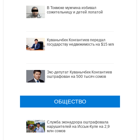
В Токмоке мужчина избивал
сожительницу и детей лопатой
Куванычбек Конгантиев передал
государству недвижимость на $15 млн
Экс-депутат Куванычбек Конгантиев
оштрафован на 500 тысяч сомов
ОБЩЕСТВО
Служба эконадзора оштрафовала
нарушителей на Иссык-Куле на 2,9
млн сомов