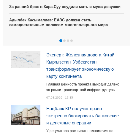
С
За ранний брак в Кара-Суу осудили мать и мужа девушки
Г
Адылбек Касымалиев: ЕАЭС должен стать
ч
самодостаточным полюсом многополярного мира
Эксперт: Железная дорога Китай–
Кыргызстан–Узбекистан
трансформирует экономическую
карту континента
Главная ценность проекта выходит далеко
за рамки транспортной инфраструктуры
07.08.2026 - 17:35
Нацбанк КР получит право
экстренно блокировать банковские
и денежные операции
У регулятора расширят полномочия по