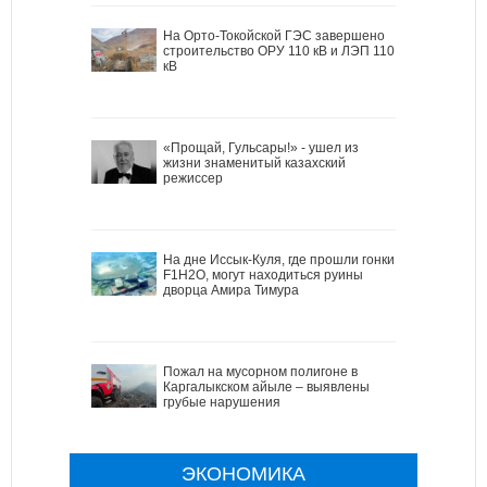
На Орто-Токойской ГЭС завершено
строительство ОРУ 110 кВ и ЛЭП 110
кВ
«Прощай, Гульсары!» - ушел из
жизни знаменитый казахский
режиссер
На дне Иссык-Куля, где прошли гонки
F1H2O, могут находиться руины
дворца Амира Тимура
Пожал на мусорном полигоне в
Каргалыкском айыле – выявлены
грубые нарушения
ЭКОНОМИКА