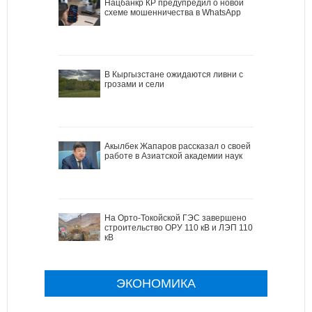
Нацбанкр КР предупредил о новой
схеме мошенничества в WhatsApp
В Кыргызстане ожидаются ливни с
грозами и сели
Акылбек Жапаров рассказал о своей
работе в Азиатской академии наук
На Орто-Токойской ГЭС завершено
строительство ОРУ 110 кВ и ЛЭП 110
кВ
ЭКОНОМИКА