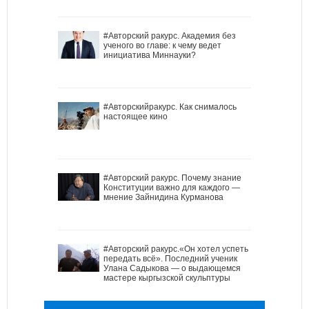
#Авторский ракурс. Академия без
ученого во главе: к чему ведет
инициатива Миннауки?
#Авторскийракурс. Как снималось
настоящее кино
#Авторский ракурс. Почему знание
Конституции важно для каждого —
мнение Зайнидина Курманова
#Авторский ракурс.«Он хотел успеть
передать всё». Последний ученик
Улана Садыкова — о выдающемся
мастере кыргызской скульптуры