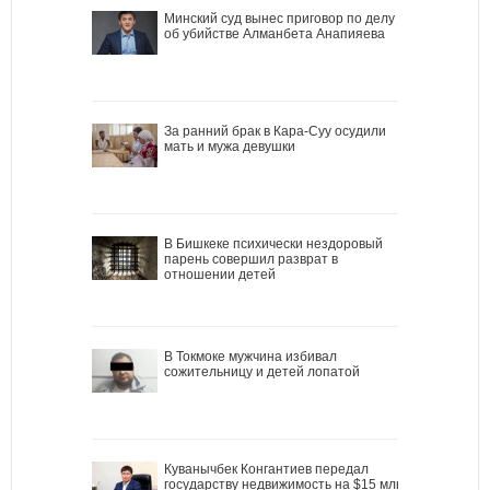
Минский суд вынес приговор по делу
об убийстве Алманбета Анапияева
За ранний брак в Кара-Суу осудили
мать и мужа девушки
В Бишкеке психически нездоровый
парень совершил разврат в
отношении детей
В Токмоке мужчина избивал
сожительницу и детей лопатой
Куванычбек Конгантиев передал
государству недвижимость на $15 млн