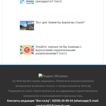
президента? (тест)
Тест дня: Каким бы мэром вы стали?
Узнайте, хорошо ли Вы знакомы с
кыргызскими национальными
развлечениями? (тест)
(c) Vesti.kg Все права защищены. Публичное распространение
материалов возможно только с гиперссылкой на Vesti.kg
Редакция не несет ответственности за содержимое перепечатанных
материалов и высказывания отдельных лиц.
Контакты редакции "Вести.kg": 0(559) 40-99-04 (whatsapp) E-mail:
vesti.kg2018@gmail.com