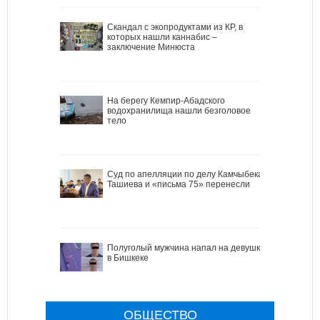
Скандал с экопродуктами из КР, в
которых нашли каннабис –
заключение Минюста
На берегу Кемпир-Абадского
водохранилища нашли безголовое
тело
Cуд по апелляции по делу Камчыбека
Ташиева и «письма 75» перенесли
Полуголый мужчина напал на девушку
в Бишкеке
ОБЩЕСТВО