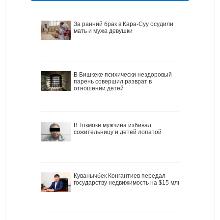
За ранний брак в Кара-Суу осудили
мать и мужа девушки
В Бишкеке психически нездоровый
парень совершил разврат в
отношении детей
В Токмоке мужчина избивал
сожительницу и детей лопатой
Куванычбек Конгантиев передал
государству недвижимость на $15 млн