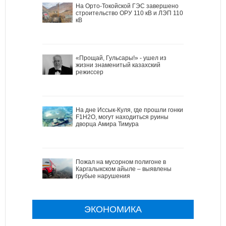
На Орто-Токойской ГЭС завершено
строительство ОРУ 110 кВ и ЛЭП 110
кВ
«Прощай, Гульсары!» - ушел из
жизни знаменитый казахский
режиссер
На дне Иссык-Куля, где прошли гонки
F1H2O, могут находиться руины
дворца Амира Тимура
Пожал на мусорном полигоне в
Каргалыкском айыле – выявлены
грубые нарушения
ЭКОНОМИКА