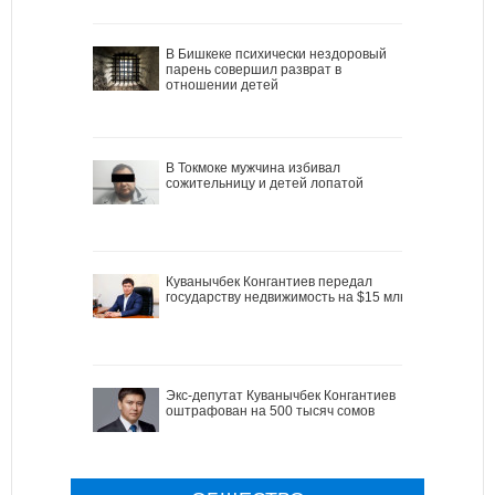
В Бишкеке психически нездоровый
парень совершил разврат в
отношении детей
В Токмоке мужчина избивал
сожительницу и детей лопатой
Куванычбек Конгантиев передал
государству недвижимость на $15 млн
Экс-депутат Куванычбек Конгантиев
оштрафован на 500 тысяч сомов