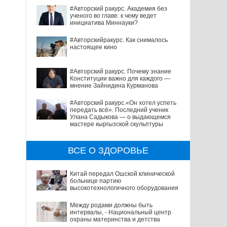
#Авторский ракурс. Академия без
ученого во главе: к чему ведет
инициатива Миннауки?
#Авторскийракурс. Как снималось
настоящее кино
#Авторский ракурс. Почему знание
Конституции важно для каждого —
мнение Зайнидина Курманова
#Авторский ракурс.«Он хотел успеть
передать всё». Последний ученик
Улана Садыкова — о выдающемся
мастере кыргызской скульптуры
ВСЕ О ЗДОРОВЬЕ
Китай передал Ошской клинической
больнице партию
высокотехнологичного оборудования
Между родами должны быть
интервалы, - Национальный центр
охраны материнства и детства