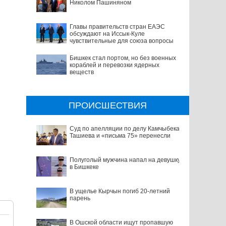
Николом Пашиняном
Главы правительств стран ЕАЭС
обсуждают на Иссык-Куле
чувствительные для союза вопросы
Бишкек стал портом, но без военных
кораблей и перевозки ядерных
веществ
ПРОИСШЕСТВИЯ
Cуд по апелляции по делу Камчыбека
Ташиева и «письма 75» перенесли
Полуголый мужчина напал на девушку
в Бишкеке
В ущелье Кырчын погиб 20-летний
парень
В Ошской области ищут пропавшую