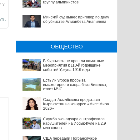
группу альпинистов
о у
Минский суд вынес приговор по делу
ть
об убийстве Алманбета Анапияева
ОБЩЕСТВО
В Кыргызстане прошли памятные
мероприятия к 110-й годовщине
событий Уркуна 1916 года
Есть ли угроза прорыва
высокогорного озера близ Бишкека, -
ответ МЧС
Саадат Асылбекова представит
Кыргызстан на конкурсе «Мисс Мира
2026»
Служба эконадзора оштрафовала
нарушителей на Иссык-Куле на 2,9
млн сомов
США передали Погранслужбе