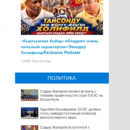
X
«Кыргызские бойцы обладают очень
сильным характером»/Эвандер
Холифилд/Exclusive Podcast
12450 Просмотры
ПОЛИТИКА
Садыр Жапаров провел встречу с
главами правительств стран ЕАЭС на
Иссык-Куле
Адылбек Касымалиев: ЕАЭС должен
стать самодостаточным полюсом
многополярного мира
Садыр Жапаров встретился с