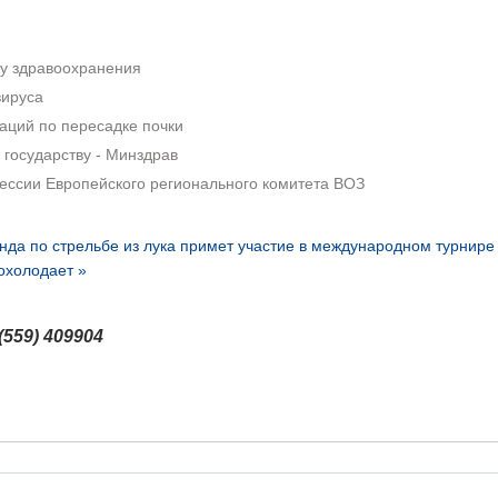
у здравоохранения
вируса
ций по пересадке почки
государству - Минздрав
сессии Европейского регионального комитета ВОЗ
нда по стрельбе из лука примет участие в международном турнире
охолодает »
(559) 409904