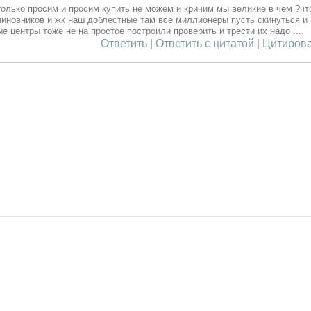
олько просим и просим купить не можем и кричим мы великие в чем ?чт
чиновников и жк наш доблестные там все миллионеры пусть скинуться и
ые центры тоже не на простое построили проверить и трести их надо ....
Ответить
|
Ответить с цитатой
|
Цитирова