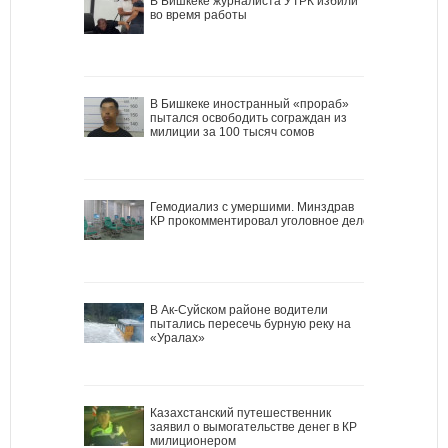
В Бишкеке журналиста УТРК избили
во время работы
В Бишкеке иностранный «прораб»
пытался освободить сограждан из
милиции за 100 тысяч сомов
Гемодиализ с умершими. Минздрав
КР прокомментировал уголовное дело
В Ак-Суйском районе водители
пытались пересечь бурную реку на
«Уралах»
Казахстанский путешественник
заявил о вымогательстве денег в КР
милиционером