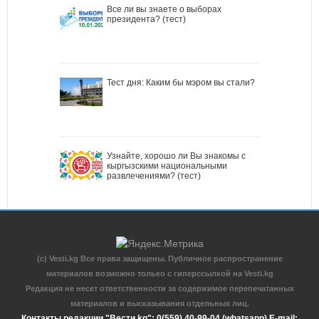
Все ли вы знаете о выборах
президента? (тест)
Тест дня: Каким бы мэром вы стали?
Узнайте, хорошо ли Вы знакомы с
кыргызскими национальными
развлечениями? (тест)
(c) Vesti.kg Все права защищены. Публичное распространение
материалов возможно только с гиперссылкой на Vesti.kg
Редакция не несет ответственности за содержимое перепечатанных
материалов и высказывания отдельных лиц.
Контакты редакции "Вести.kg": 0(559) 40-99-04 (whatsapp) E-mail: