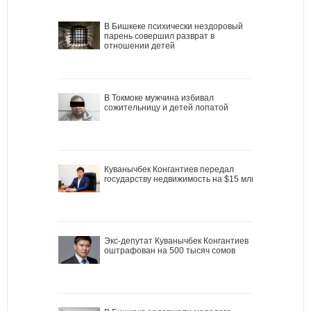
В Бишкеке психически нездоровый
парень совершил разврат в
отношении детей
В Токмоке мужчина избивал
сожительницу и детей лопатой
Куванычбек Конгантиев передал
государству недвижимость на $15 млн
Экс-депутат Куванычбек Конгантиев
оштрафован на 500 тысяч сомов