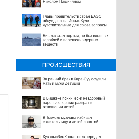
Николом Пашиняном
Главы правительств стран ЕАЭС
обсуждают на Иссык-Куле
чувствительные для союза вопросы
Бишкек стал портом, но без военных
кораблей и перевозки ядерных
веществ
ПРОИСШЕСТВИЯ
За ранний брак в Кара-Суу осудили
мать и мужа девушки
В Бишкеке психически нездоровый
парень совершил разврат в
отношении детей
В Токмоке мужчина избивал
сожительницу и детей лопатой
Куванычбек Конгантиев передал