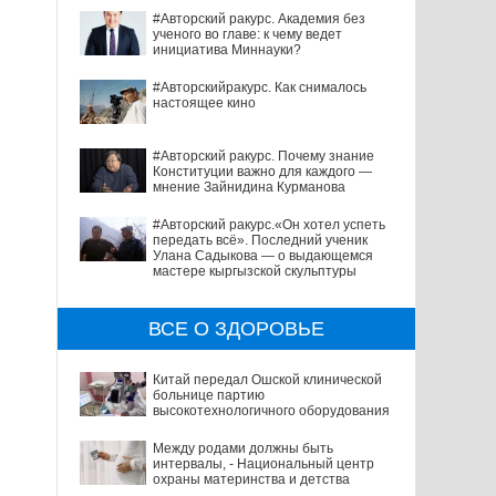
#Авторский ракурс. Академия без
ученого во главе: к чему ведет
инициатива Миннауки?
#Авторскийракурс. Как снималось
настоящее кино
#Авторский ракурс. Почему знание
Конституции важно для каждого —
мнение Зайнидина Курманова
#Авторский ракурс.«Он хотел успеть
передать всё». Последний ученик
Улана Садыкова — о выдающемся
мастере кыргызской скульптуры
ВСЕ О ЗДОРОВЬЕ
Китай передал Ошской клинической
больнице партию
высокотехнологичного оборудования
Между родами должны быть
интервалы, - Национальный центр
охраны материнства и детства