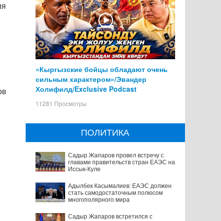
ия
«Кыргызские бойцы обладают очень
сильным характером»/Эвандер
Холифилд/Exclusive Podcast
ов
11281 Просмотры
ПОЛИТИКА
Садыр Жапаров провел встречу с
главами правительств стран ЕАЭС на
Иссык-Куле
Адылбек Касымалиев: ЕАЭС должен
стать самодостаточным полюсом
многополярного мира
Садыр Жапаров встретился с