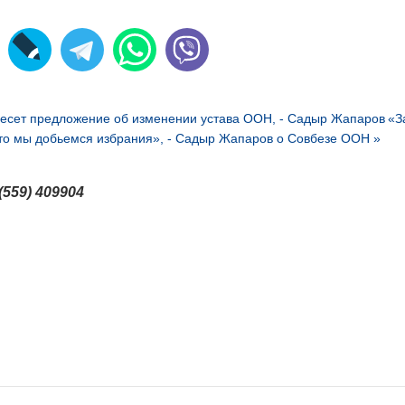
несет предложение об изменении устава ООН, - Садыр Жапаров
«З
что мы добьемся избрания», - Садыр Жапаров о Совбезе ООН »
(559) 409904