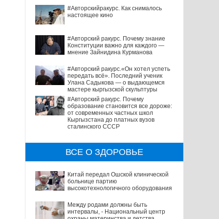
#Авторскийракурс. Как снималось
настоящее кино
#Авторский ракурс. Почему знание
Конституции важно для каждого —
мнение Зайнидина Курманова
#Авторский ракурс.«Он хотел успеть
передать всё». Последний ученик
Улана Садыкова — о выдающемся
мастере кыргызской скульптуры
#Авторский ракурс. Почему
образование становится все дороже:
от современных частных школ
Кыргызстана до платных вузов
сталинского СССР
ВСЕ О ЗДОРОВЬЕ
Китай передал Ошской клинической
больнице партию
высокотехнологичного оборудования
Между родами должны быть
интервалы, - Национальный центр
охраны материнства и детства