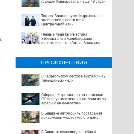
граждан Кыргызстана и еще 49 стран
Токаев: Благополучие Кыргызстана —
залог стабильности всей
Центральной Азии
Первые леди Кыргызстана,
Узбекистана и Азербайджана
а
посетили центр «Алтын Балалык»
ПРОИСШЕСТВИЯ
В Каракольском лесхозе вырубили 42
тянь-шаньских ели
Сборная Кыргызстана по таэквондо
ITF пропустила чемпионат Азии из-за
аферы с авиабилетами
В Бишкеке автомобиль протаранил
придомовой участок жилого дома
В Бишкеке велосипедист сбил 4-