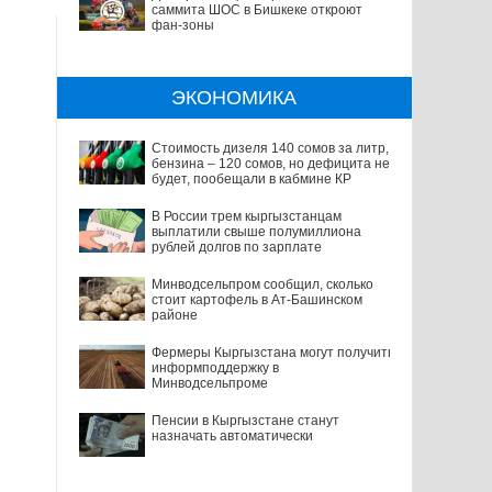
саммита ШОС в Бишкеке откроют
фан-зоны
ЭКОНОМИКА
Стоимость дизеля 140 сомов за литр,
бензина – 120 сомов, но дефицита не
будет, пообещали в кабмине КР
В России трем кыргызстанцам
выплатили свыше полумиллиона
рублей долгов по зарплате
Минводсельпром сообщил, сколько
стоит картофель в Ат-Башинском
районе
Фермеры Кыргызстана могут получить
информподдержку в
Минводсельпроме
Пенсии в Кыргызстане станут
назначать автоматически