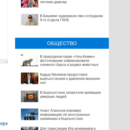
летнюю девочку
В Бишкеке задержали лже-сотрудника
9-го отдела ГКНБ
ОБЩЕСТВО
В природном парке «Чоң-Кемин»
фотоловушки зафиксировали
снежного барса и редких животных
Кадыр Маликов предостерег
кыргызстанцев о давлении внешних
сил
В Кыргызстане запретили кремацию
умерших людей
Аскат Алагозов опроверг
информацию об иностранных
наемниках в Кыргызстане
ерх
Для трансляции Игр кочевников и