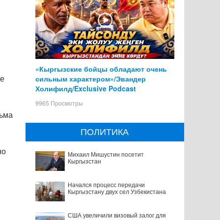
«Кыргызские бойцы обладают очень
сильным характером»/Эвандер
ие
Холифилд/Exclusive Podcast
9965 Просмотры
сьма
ПОЛИТИКА
но
Михаил Мишустин посетит
Кыргызстан
Начался процесс передачи
Кыргызстану двух сел Узбекистана
США увеличили визовый залог для