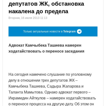
депутатов ЖК, обстановка
накалена до предела
Вторник, 16 июля 2013 11:13
Только актуальные новости в
Telegram
Адвокат Камчыбека Ташиева намерен
ходатайствовать о переносе заседания
На сегодня намечено слушание по уголовному
делу в отношении трех депутатов ЖК
–
Камчыбека Ташиева, Садыра Жапарова и
Таланта Мамытова. Однако адвокат первого
–
Икрамидин Айткулов
–
намерен ходатайствовать
о переносе процесса на другую дату. Об этом он