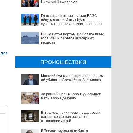
Николом Пашиняном
Главы правительств стран ЕАЭС
обсуждают на Иссык-Куле
чувствительные для союза вопросы
Бишкек стал портом, но без военных
кораблей и перевозки ядерных
веществ
«для
ПРОИСШЕСТВИЯ
Минский суд вынес приговор по делу
об убийстве Алманбета Анапияева
За ранний брак в Кара-Суу осудили
мать и мужа девушки
В Бишкеке психически нездоровый
парень совершил разврат в
отношении детей
В Токмоке мужчина избивал