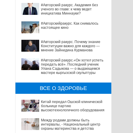
#Авторский ракурс. Академия без
ученого во главе: к чему ведет
инициатива Миннауки?
#Авторскийракурс. Как снималось
настоящее кино
#Авторский ракурс. Почему знание
Конституции важно для каждого —
мнение Зайнидина Курманова
#Авторский ракурс.«Он хотел успеть
передать всё». Последний ученик
Улана Садыкова — о выдающемся
мастере кыргызской скульптуры
ВСЕ О ЗДОРОВЬЕ
Китай передал Ошской клинической
больнице партию
высокотехнологичного оборудования
Между родами должны быть
интервалы, - Национальный центр
охраны материнства и детства