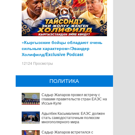
«Кыргызские бойцы обладают очень
сильным характером»/Эвандер
Холифилд/Exclusive Podcast
12124 Просмотры
ПОЛИТИКА
Садыр Жапаров провел встречу с
главами правительств стран ЕАЭС на
Иссык-Куле
Адылбек Касымалиев: ЕАЭС должен
стать самодостаточным полюсом
многополярного мира
Садыр Жапаров встретился с