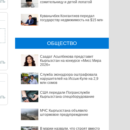
ть
сожительницу и детей лопатой
Куванычбек Конгантиев передал
государству недвижимость на $15 млн
ОБЩЕСТВО
Саадат Асылбекова представит
Кыргызстан на конкурсе «Мисс Мира
ть
2026»
Служба эконадзора оштрафовала
нарушителей на Иссык-Куле на 2,9
млн сомов
США передали Погранслужбе
ть
Кыргызстана спецоборудование
МЧС Кыргызстана объявило
штормовое предупреждение
В мэрии назвали, что строят вместо