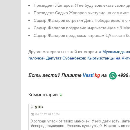
Президент Жапаров: Я не буду вовлекать своих де
Президент Садыр Жапаров выступил на саммите 
Садыр Жапаров встретил День Победы вместе с 
Садыр Жапаров поздравил кыргызстанцев с 9 Мая
Садыр Жапаров предложил странам ЦА ввести б
Другие материалы в этой категории:
« Мухаммедкалы
галочки»
Депутат Субанбеков: Кыргызстанцы на мити
Есть вести? Пишите
Vesti
.kg
на
+996 
Комментарии
#
упс
04.03.2020 10:24
Хосподи упаси от таких мамочек. У них дети есть, инт
беспредельничают. Уровень культуры 0. Наказать по вс