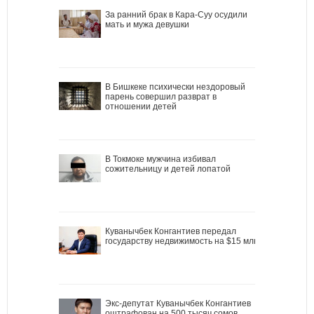
За ранний брак в Кара-Суу осудили
мать и мужа девушки
В Бишкеке психически нездоровый
парень совершил разврат в
отношении детей
В Токмоке мужчина избивал
сожительницу и детей лопатой
Куванычбек Конгантиев передал
государству недвижимость на $15 млн
Экс-депутат Куванычбек Конгантиев
оштрафован на 500 тысяч сомов