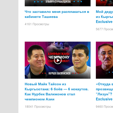
Что заставило меня расплакаться в
Мой деду
кабинете Ташиева
из Кыргы
Exclusive
4161 Просмотры
5677 Прос
Новый Майк Тайсон из
«Откуда 
Кыргызстана: 6 боёв — 6 нокаутов.
прозвища
Как Нурбек Валижонов стал
“Лизун”? 
чемпионом Азии
Exclusive
18041 Просмотры
9460 Прос