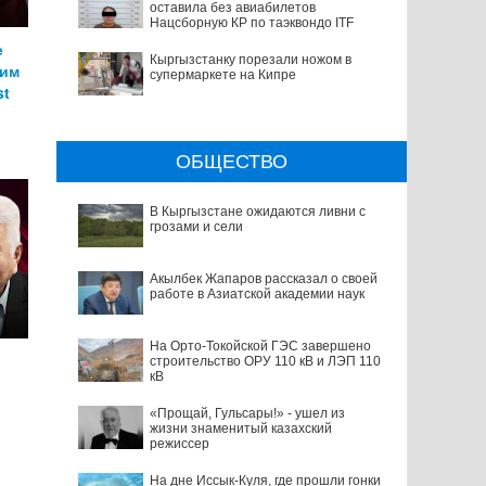
оставила без авиабилетов
Нацсборную КР по таэквондо ITF
е
Кыргызстанку порезали ножом в
рим
супермаркете на Кипре
st
ОБЩЕСТВО
В Кыргызстане ожидаются ливни с
грозами и сели
Акылбек Жапаров рассказал о своей
работе в Азиатской академии наук
На Орто-Токойской ГЭС завершено
строительство ОРУ 110 кВ и ЛЭП 110
кВ
«Прощай, Гульсары!» - ушел из
жизни знаменитый казахский
режиссер
На дне Иссык-Куля, где прошли гонки