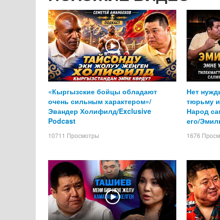
«Кыргызские бойцы обладают
Нет нужд
очень сильным характером»/
тюрьму и 
Эвандер Холифилд/Exclusive
Народ са
Podcast
его/Эмил
10711 Просмотры
1676 Прос