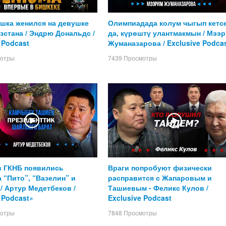
шка женился на девушке
Олимпиадада колум чыгып кетс
зстана / Эндрю Дональдс /
да, күрөштү улантмакмын / Мээ
 Podcast
Жуманазарова / Exclusive Podca
мотры
7439 Просмотры
в ГКНБ появились
Враги попробуют физически
 “Пито”, “Вазелин” и
расправится с Жапаровым и
/ Артур Медетбеков /
Ташиевым - Феликс Кулов /
 Podcast»
Exclusive Podcast
мотры
7848 Просмотры