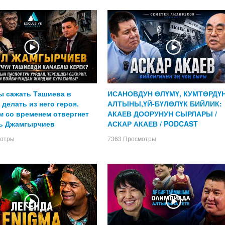
ы сажать Ташиева в
ИСАНОВДУН ӨЛҮМҮ, КУМТӨРДҮ
делать из него героя.
АЛТЫНЫ,ҮЙ-БҮЛӨЛҮК БИЙЛИК:
м со временем отвергнет
АКАЕВ ДООРУНУН СЫРЛАРЫ /
ь Джамгырчиев
АСКАР АКАЕВ / PODCAST
мотры
7363 Просмотры