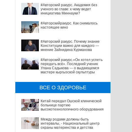
#Авторский ракурс. Академия без
ученого во главе: к чему ведет
инициатива Миннауки?
#Авторскийракурс. Как снималось
настоящее кино
#Авторский ракурс. Почему знание
Конституции важно для каждого —
мнение Зайнидина Курманова
#Авторский ракурс.«Он хотел успеть
передать всё». Последний ученик
Улана Садыкова — о выдающемся
мастере кыргызской скульптуры
ВСЕ О ЗДОРОВЬЕ
Китай передал Ошской клинической
больнице партию
высокотехнологичного оборудования
Между родами должны быть
интервалы, - Национальный центр
охраны материнства и детства