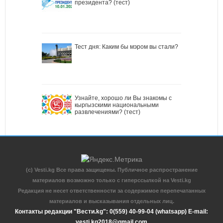
президента? (тест)
Тест дня: Каким бы мэром вы стали?
Узнайте, хорошо ли Вы знакомы с
кыргызскими национальными
развлечениями? (тест)
(c) Vesti.kg Все права защищены. Публичное распространение
материалов возможно только с гиперссылкой на Vesti.kg
Редакция не несет ответственности за содержимое перепечатанных
материалов и высказывания отдельных лиц.
Контакты редакции "Вести.kg": 0(559) 40-99-04 (whatsapp) E-mail:
vesti.kg2018@gmail.com