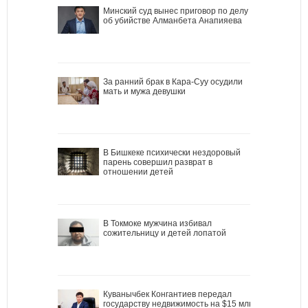
Минский суд вынес приговор по делу
об убийстве Алманбета Анапияева
За ранний брак в Кара-Суу осудили
мать и мужа девушки
В Бишкеке психически нездоровый
парень совершил разврат в
отношении детей
В Токмоке мужчина избивал
сожительницу и детей лопатой
Куванычбек Конгантиев передал
государству недвижимость на $15 млн