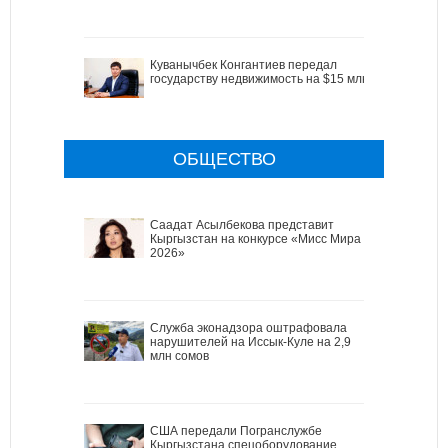
Куванычбек Конгантиев передал
государству недвижимость на $15 млн
ОБЩЕСТВО
Саадат Асылбекова представит
Кыргызстан на конкурсе «Мисс Мира
2026»
Служба эконадзора оштрафовала
нарушителей на Иссык-Куле на 2,9
млн сомов
США передали Погранслужбе
Кыргызстана спецоборудование