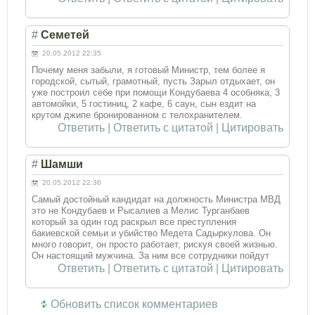
#
Семетей
20.05.2012 22:35
Почему меня забыли, я готовый Министр, тем более я
городской, сытый, грамотный, пусть Зарыл отдыхает, он
уже построил себе при помощи Кондубаева 4 особняка, 3
автомойки, 5 гостиниц, 2 кафе, 6 саун, сын ездит на
крутом джипе бронированном с телохранителем.
Ответить
|
Ответить с цитатой
|
Цитировать
#
Шамши
20.05.2012 22:36
Самый достойный кандидат на должность Министра МВД
это не Кондубаев и Рысалиев а Мелис Турганбаев
который за один год раскрыл все преступления
бакиевской семьи и убийство Медета Садыркулова. Он
много говорит, он просто работает, рискуя своей жизнью.
Он настоящий мужчина. За ним все сотрудники пойдут
Ответить
|
Ответить с цитатой
|
Цитировать
Обновить список комментариев