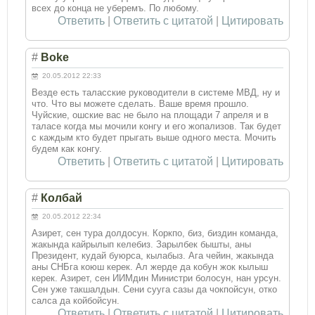
всех до конца не уберемъ. По любому.
Ответить
|
Ответить с цитатой
|
Цитировать
#
Boke
20.05.2012 22:33
Везде есть таласские руководители в системе МВД, ну и
что. Что вы можете сделать. Ваше время прошло.
Чуйские, ошские вас не было на площади 7 апреля и в
таласе когда мы мочили конгу и его жопализов. Так будет
с каждым кто будет прыгать выше одного места. Мочить
будем как конгу.
Ответить
|
Ответить с цитатой
|
Цитировать
#
Колбай
20.05.2012 22:34
Азирет, сен тура долдосун. Коркпо, биз, биздин команда,
жакында кайрылып келебиз. Зарылбек бышты, аны
Президент, кудай буюрса, кылабыз. Ага чейин, жакында
аны СНБга коюш керек. Ал жерде да кобун жок кылыш
керек. Азирет, сен ИИМдин Министри болосун, нан урсун.
Сен уже такшалдын. Сени сууга сазы да чокпойсун, отко
салса да койбойсун.
Ответить
|
Ответить с цитатой
|
Цитировать