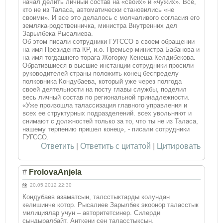
начал делить личный состав на «своих» и «чужих». Все,
кто не из Таласа, автоматически становились «не
своими». И все это делалось с молчаливого согласия его
земляка-родственничка, министра Внутренних дел
Зарылбека Рысалиева.
Об этом писали сотрудники ГУГССО в своем обращении
на имя Президента КР, и.о. Премьер-министра Бабанова и
на имя тогдашнего торага Жогорку Кенеша Келдибекова.
Обратившиеся в высшие инстанции сотрудники просили
руководителей страны положить конец беспределу
полковника Кондубаева, который уже через полгода
своей деятельности на посту главы службы, поделил
весь личный состав по региональной принадлежности.
«Уже произошла талассизация главного управления и
всех ее структурных подразделений. всех увольняют и
снимают с должностей только за то, что ты не из Таласа,
нашему терпению пришел конец», - писали сотрудники
ГУГССО.
Ответить
|
Ответить с цитатой
|
Цитировать
#
FrolovaAnjela
20.05.2012 22:30
Кондубаев азаматсын, талсстыктарды колундан
келишинче котор. Рысалиев Зарылбек экоонор таласстык
милициялар учун – авторитетсинер. Силерди
сындыралбайт. Анткени сен таласстыксын.