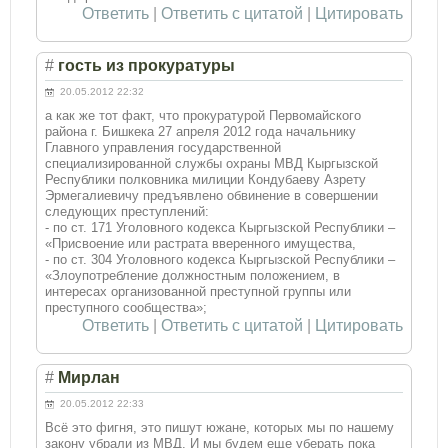
Ответить
|
Ответить с цитатой
|
Цитировать
#
гость из прокуратуры
20.05.2012 22:32
а как же тот факт, что прокуратурой Первомайского
района г. Бишкека 27 апреля 2012 года начальнику
Главного управления государственной
специализированной службы охраны МВД Кыргызской
Республики полковника милиции Кондубаеву Азрету
Эрмегалиевичу предъявлено обвинение в совершении
следующих преступлений:
- по ст. 171 Уголовного кодекса Кыргызской Республики –
«Присвоение или растрата вверенного имущества,
- по ст. 304 Уголовного кодекса Кыргызской Республики –
«Злоупотребление должностным положением, в
интересах организованной преступной группы или
преступного сообщества»;
Ответить
|
Ответить с цитатой
|
Цитировать
#
Мирлан
20.05.2012 22:33
Всё это фигня, это пишут южане, которых мы по нашему
закону убрали из МВД. И мы будем еще уберать пока