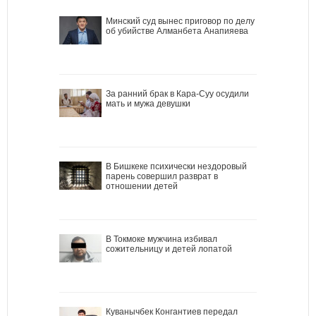
Минский суд вынес приговор по делу
об убийстве Алманбета Анапияева
За ранний брак в Кара-Суу осудили
мать и мужа девушки
В Бишкеке психически нездоровый
парень совершил разврат в
отношении детей
В Токмоке мужчина избивал
сожительницу и детей лопатой
Куванычбек Конгантиев передал