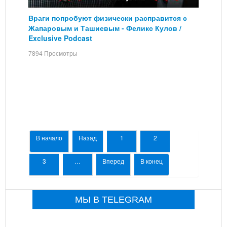
Враги попробуют физически расправится с
Жапаровым и Ташиевым - Феликс Кулов /
Exclusive Podcast
7894 Просмотры
В начало
Назад
1
2
3
…
Вперед
В конец
МЫ В TELEGRAM