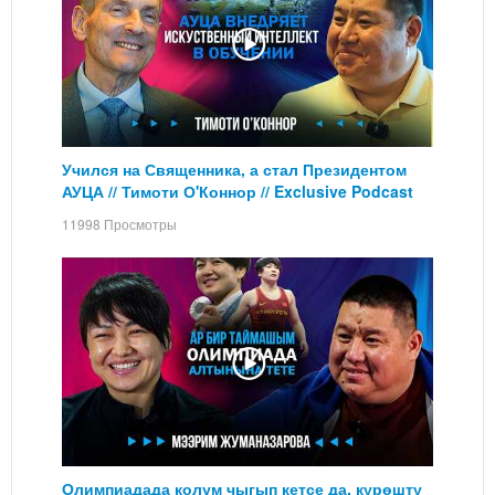
Учился на Священника, а стал Президентом
АУЦА // Тимоти О'Коннор // Exclusive Podcast
11998 Просмотры
Олимпиадада колум чыгып кетсе да, күрөштү