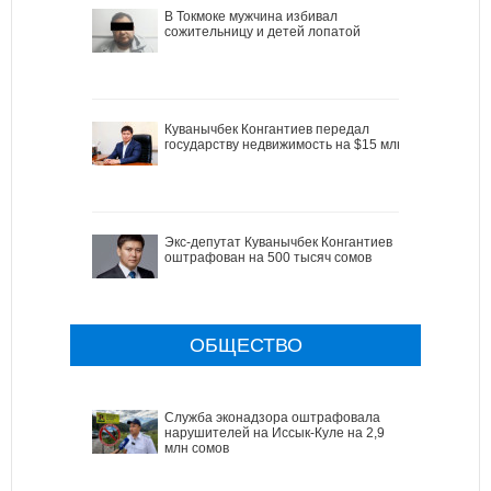
В Токмоке мужчина избивал
сожительницу и детей лопатой
Куванычбек Конгантиев передал
государству недвижимость на $15 млн
Экс-депутат Куванычбек Конгантиев
оштрафован на 500 тысяч сомов
ОБЩЕСТВО
Служба эконадзора оштрафовала
нарушителей на Иссык-Куле на 2,9
млн сомов