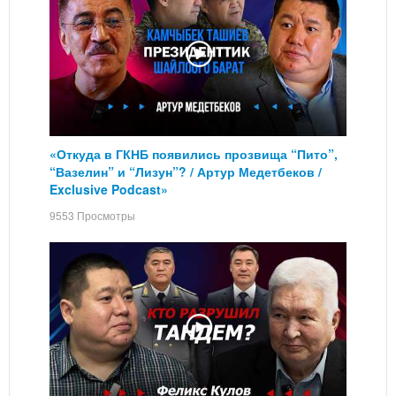
«Откуда в ГКНБ появились прозвища “Пито”,
“Вазелин” и “Лизун”? / Артур Медетбеков /
Exclusive Podcast»
9553 Просмотры