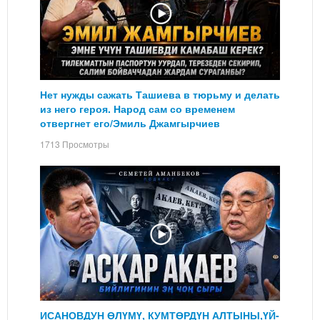
Нет нужды сажать Ташиева в тюрьму и делать
из него героя. Народ сам со временем
отвергнет его/Эмиль Джамгырчиев
1713 Просмотры
ИСАНОВДУН ӨЛҮМҮ, КУМТӨРДҮН АЛТЫНЫ,ҮЙ-