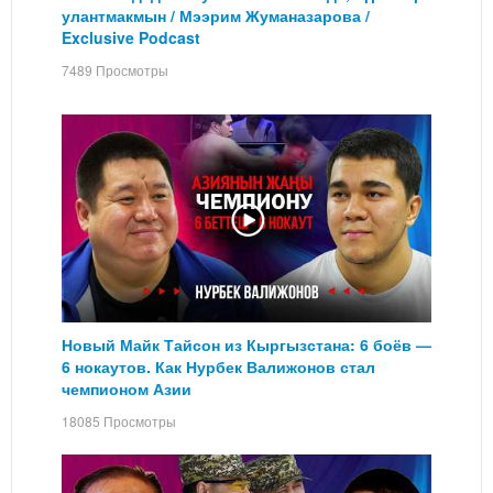
улантмакмын / Мээрим Жуманазарова /
Exclusive Podcast
7489 Просмотры
Новый Майк Тайсон из Кыргызстана: 6 боёв —
6 нокаутов. Как Нурбек Валижонов стал
чемпионом Азии
18085 Просмотры