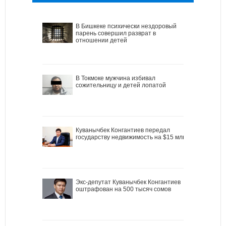
В Бишкеке психически нездоровый
парень совершил разврат в
отношении детей
В Токмоке мужчина избивал
сожительницу и детей лопатой
Куванычбек Конгантиев передал
государству недвижимость на $15 млн
Экс-депутат Куванычбек Конгантиев
оштрафован на 500 тысяч сомов