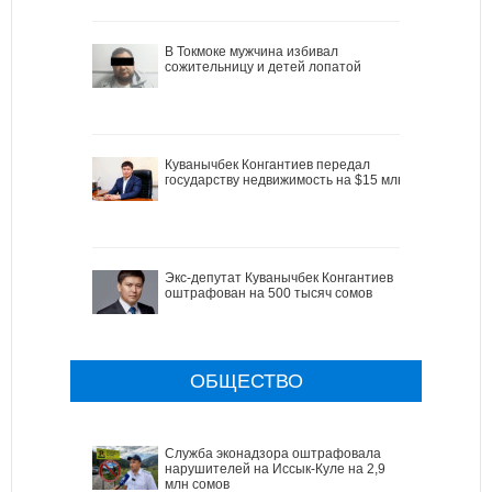
В Токмоке мужчина избивал
сожительницу и детей лопатой
Куванычбек Конгантиев передал
государству недвижимость на $15 млн
Экс-депутат Куванычбек Конгантиев
оштрафован на 500 тысяч сомов
ОБЩЕСТВО
Служба эконадзора оштрафовала
нарушителей на Иссык-Куле на 2,9
млн сомов