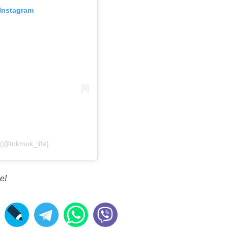
Instagram
(@tokmok_life)
е!