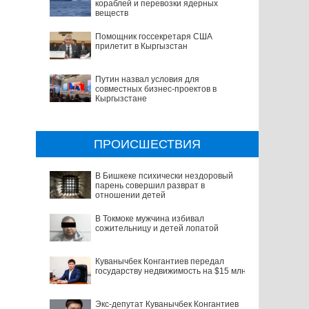
кораблей и перевозки ядерных
веществ
Помощник госсекретаря США
прилетит в Кыргызстан
Путин назвал условия для
совместных бизнес-проектов в
Кыргызстане
ПРОИСШЕСТВИЯ
В Бишкеке психически нездоровый
парень совершил разврат в
отношении детей
В Токмоке мужчина избивал
сожительницу и детей лопатой
Куванычбек Конгантиев передал
государству недвижимость на $15 млн
Экс-депутат Куванычбек Конгантиев