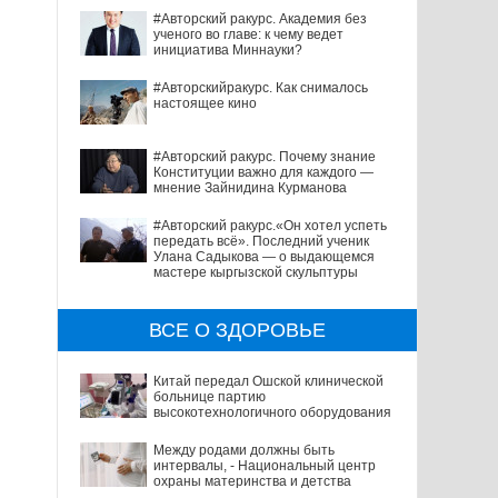
#Авторский ракурс. Академия без
ученого во главе: к чему ведет
инициатива Миннауки?
#Авторскийракурс. Как снималось
настоящее кино
#Авторский ракурс. Почему знание
Конституции важно для каждого —
мнение Зайнидина Курманова
#Авторский ракурс.«Он хотел успеть
передать всё». Последний ученик
Улана Садыкова — о выдающемся
мастере кыргызской скульптуры
ВСЕ О ЗДОРОВЬЕ
Китай передал Ошской клинической
больнице партию
высокотехнологичного оборудования
Между родами должны быть
интервалы, - Национальный центр
охраны материнства и детства