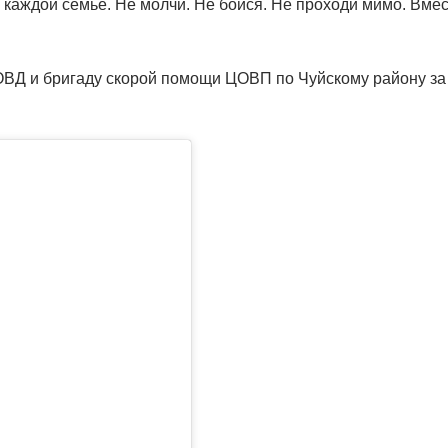
 каждой семье. Не молчи. Не бойся. Не проходи мимо. Вме
ОВД и бригаду скорой помощи ЦОВП по Чуйскому району за