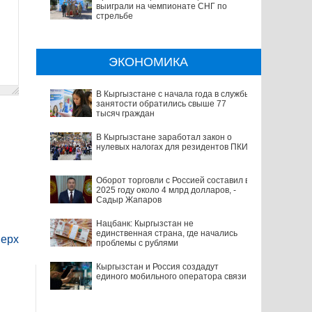
выиграли на чемпионате СНГ по
стрельбе
ЭКОНОМИКА
В Кыргызстане с начала года в службы
занятости обратились свыше 77
тысяч граждан
В Кыргызстане заработал закон о
нулевых налогах для резидентов ПКИ
Оборот торговли с Россией составил в
2025 году около 4 млрд долларов, -
Садыр Жапаров
Нацбанк: Кыргызстан не
единственная страна, где начались
ерх
проблемы с рублями
Кыргызстан и Россия создадут
единого мобильного оператора связи