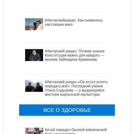
#Авторскийракурс. Как снималось
настоящее кино
#Авторский ракурс. Почему знание
Конституции важно для каждого —
мнение Зайнидина Курманова
#Авторский ракурс.«Он хотел успеть
передать всё». Последний ученик
Улана Садыкова — о выдающемся
мастере кыргызской скульптуры
ВСЕ О ЗДОРОВЬЕ
Китай передал Ошской клинической
больнице партию