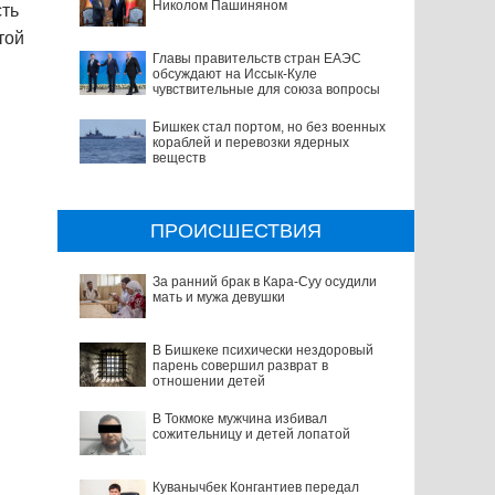
Николом Пашиняном
сть
той
Главы правительств стран ЕАЭС
обсуждают на Иссык-Куле
чувствительные для союза вопросы
Бишкек стал портом, но без военных
кораблей и перевозки ядерных
веществ
ПРОИСШЕСТВИЯ
За ранний брак в Кара-Суу осудили
мать и мужа девушки
В Бишкеке психически нездоровый
парень совершил разврат в
отношении детей
В Токмоке мужчина избивал
сожительницу и детей лопатой
Куванычбек Конгантиев передал