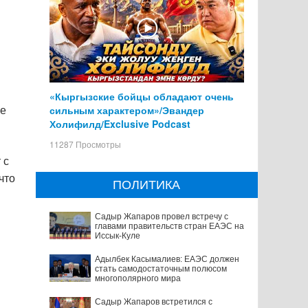
«Кыргызские бойцы обладают очень
сильным характером»/Эвандер
ие
Холифилд/Exclusive Podcast
11287 Просмотры
 с
что
ПОЛИТИКА
Садыр Жапаров провел встречу с
главами правительств стран ЕАЭС на
Иссык-Куле
Адылбек Касымалиев: ЕАЭС должен
стать самодостаточным полюсом
многополярного мира
Садыр Жапаров встретился с