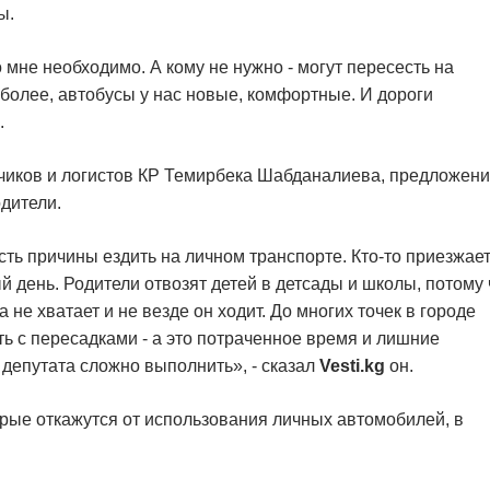
ы.
 мне необходимо. А кому не нужно - могут пересесть на
 более, автобусы у нас новые, комфортные. И дороги
.
чиков и логистов КР Темирбека Шабданалиева, предложен
одители.
сть причины ездить на личном транспорте. Кто-то приезжает
й день. Родители отвозят детей в детсады и школы, потому 
не хватает и не везде он ходит. До многих точек в городе
ть с пересадками - а это потраченное время и лишние
депутата сложно выполнить», - сказал
Vesti.kg
он.
орые откажутся от использования личных автомобилей, в