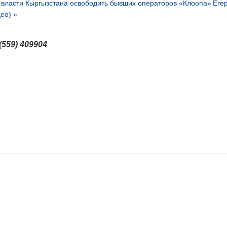
 власти Кыргызстана освободить бывших операторов «Клоопа»
Еге
ео) »
(559) 409904