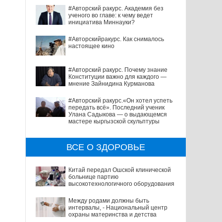
#Авторский ракурс. Академия без
ученого во главе: к чему ведет
инициатива Миннауки?
#Авторскийракурс. Как снималось
настоящее кино
#Авторский ракурс. Почему знание
Конституции важно для каждого —
мнение Зайнидина Курманова
#Авторский ракурс.«Он хотел успеть
передать всё». Последний ученик
Улана Садыкова — о выдающемся
мастере кыргызской скульптуры
ВСЕ О ЗДОРОВЬЕ
Китай передал Ошской клинической
больнице партию
высокотехнологичного оборудования
Между родами должны быть
интервалы, - Национальный центр
охраны материнства и детства