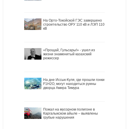
На Орто-Токойской ГЭС завершено
строительство ОРУ 110 кВ и ЛЭП 110
кВ
«Прощай, Гульсары!» - ушел из
жизни знаменитый казахский
режиссер
На дне Иссык-Куля, где прошли гонки
F1H2O, могут находиться руины
дворца Амира Тимура
Пожал на мусорном полигоне в
Каргалыкском айыле – выявлены
грубые нарушения