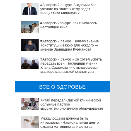
#Авторский ракурс. Академия без
ученого во главе: к чему ведет
инициатива Миннауки?
#Авторскийракурс. Как снималось
настоящее кино
#Авторский ракурс. Почему знание
Конституции важно для каждого —
мнение Зайнидина Курманова
#Авторский ракурс.«Он хотел успеть
передать всё». Последний ученик
Улана Садыкова — о выдающемся
мастере кыргызской скульптуры
ВСЕ О ЗДОРОВЬЕ
Китай передал Ошской клинической
больнице партию
высокотехнологичного оборудования
Между родами должны быть
интервалы, - Национальный центр
охраны материнства и детства