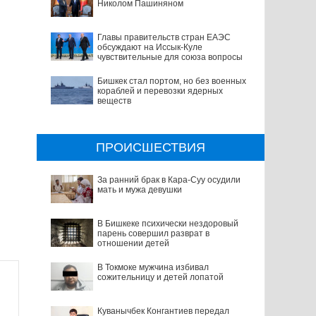
Николом Пашиняном
Главы правительств стран ЕАЭС
обсуждают на Иссык-Куле
чувствительные для союза вопросы
Бишкек стал портом, но без военных
кораблей и перевозки ядерных
веществ
ПРОИСШЕСТВИЯ
За ранний брак в Кара-Суу осудили
мать и мужа девушки
В Бишкеке психически нездоровый
парень совершил разврат в
отношении детей
В Токмоке мужчина избивал
сожительницу и детей лопатой
Куванычбек Конгантиев передал