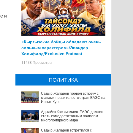
е и
«Кыргызские бойцы обладают очень
сильным характером»/Эвандер
Холифилд/Exclusive Podcast
11438 Просмотры
ПОЛИТИКА
Садыр Жапаров провел встречу с
главами правительств стран ЕАЭС на
Иссык-Куле
Адылбек Касымалиев: ЕАЭС должен
стать самодостаточным полюсом
многополярного мира
Садыр Жапаров встретился с