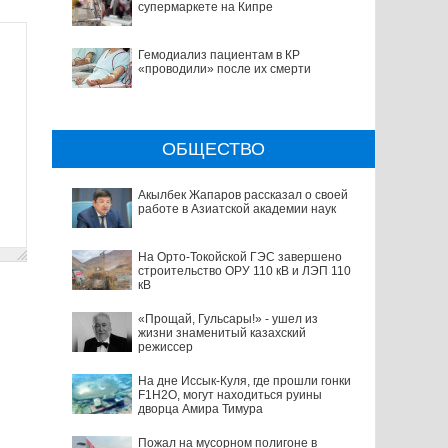
супермаркете на Кипре
Гемодиализ пациентам в КР
«проводили» после их смерти
ОБЩЕСТВО
Акылбек Жапаров рассказал о своей
работе в Азиатской академии наук
На Орто-Токойской ГЭС завершено
строительство ОРУ 110 кВ и ЛЭП 110
кВ
«Прощай, Гульсары!» - ушел из
жизни знаменитый казахский
режиссер
На дне Иссык-Куля, где прошли гонки
F1H2O, могут находиться руины
дворца Амира Тимура
Пожал на мусорном полигоне в