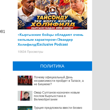
981
«Кыргызские бойцы обладают очень
сильным характером»/Эвандер
Холифилд/Exclusive Podcast
10634 Просмотры
ПОЛИТИКА
Почему официальный День
независимости пройдет в Таласе, а
не Бишкеке?
Омар Султанов назначен новым
послом Кыргызстана в
Великобритании
Турция предложила ввести безвиз