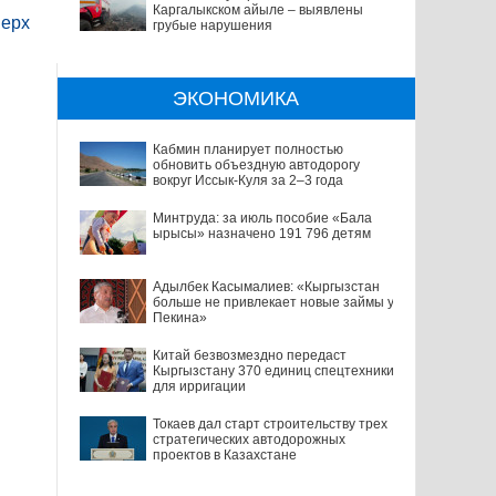
Каргалыкском айыле – выявлены
ерх
грубые нарушения
ЭКОНОМИКА
Кабмин планирует полностью
обновить объездную автодорогу
вокруг Иссык-Куля за 2–3 года
Минтруда: за июль пособие «Бала
ырысы» назначено 191 796 детям
Адылбек Касымалиев: «Кыргызстан
больше не привлекает новые займы у
Пекина»
Китай безвозмездно передаст
Кыргызстану 370 единиц спецтехники
для ирригации
Токаев дал старт строительству трех
стратегических автодорожных
проектов в Казахстане