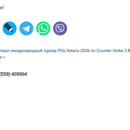
е!
товал международный турнир PGL Astana 2026 по Counter-Strike 2
к »
(559) 409904