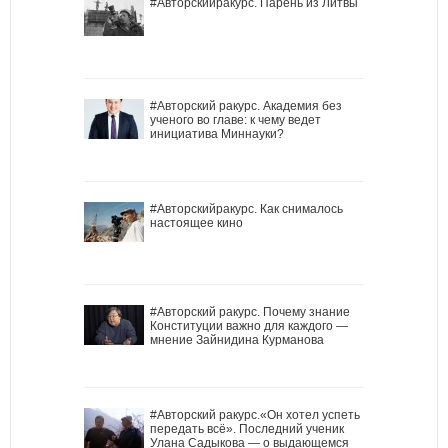
#Авторскийракурс. Парень из Литвы
#Авторский ракурс. Академия без
ученого во главе: к чему ведет
инициатива Миннауки?
#Авторскийракурс. Как снималось
настоящее кино
#Авторский ракурс. Почему знание
Конституции важно для каждого —
мнение Зайнидина Курманова
#Авторский ракурс.«Он хотел успеть
передать всё». Последний ученик
Улана Садыкова — о выдающемся