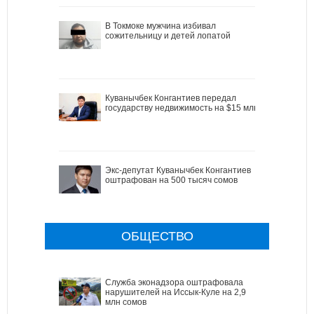
В Токмоке мужчина избивал
сожительницу и детей лопатой
Куванычбек Конгантиев передал
государству недвижимость на $15 млн
Экс-депутат Куванычбек Конгантиев
оштрафован на 500 тысяч сомов
ОБЩЕСТВО
Служба эконадзора оштрафовала
нарушителей на Иссык-Куле на 2,9
млн сомов