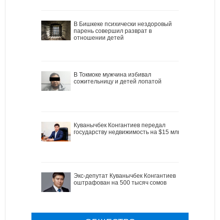
В Бишкеке психически нездоровый
парень совершил разврат в
отношении детей
В Токмоке мужчина избивал
сожительницу и детей лопатой
Куванычбек Конгантиев передал
государству недвижимость на $15 млн
Экс-депутат Куванычбек Конгантиев
оштрафован на 500 тысяч сомов