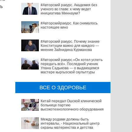
#Авторский ракурс. Академия без
ть
ученого во главе: к чему ведет
инициатива Миннауки?
#Авторскийракурс. Как снималось
настоящее кино
#Авторский ракурс. Почему знание
Конституции важно для каждого —
мнение Зайнидина Курманова
#Авторский ракурс.«Он хотел успеть
передать всё». Последний ученик
Улана Садыкова — о выдающемся
мастере кыргызской скульптуры
ВСЕ О ЗДОРОВЬЕ
Китай передал Ошской клинической
больнице партию
высокотехнологичного оборудования
Между родами должны быть
интервалы, - Национальный центр
охраны материнства и детства