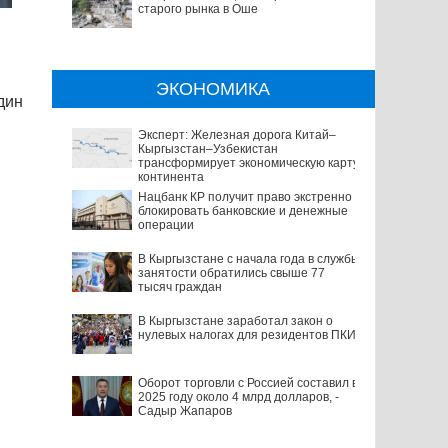
старого рынка в Оше
ЭКОНОМИКА
дин
Эксперт: Железная дорога Китай–
Кыргызстан–Узбекистан
трансформирует экономическую карту
континента
Нацбанк КР получит право экстренно
блокировать банковские и денежные
операции
В Кыргызстане с начала года в службы
занятости обратились свыше 77
тысяч граждан
В Кыргызстане заработал закон о
нулевых налогах для резидентов ПКИ
Оборот торговли с Россией составил в
2025 году около 4 млрд долларов, -
Садыр Жапаров