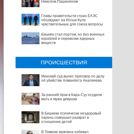
Николом Пашиняном
Главы правительств стран ЕАЭС
обсуждают на Иссык-Куле
чувствительные для союза вопросы
Бишкек стал портом, но без военных
кораблей и перевозки ядерных
веществ
ПРОИСШЕСТВИЯ
Минский суд вынес приговор по делу
об убийстве Алманбета Анапияева
За ранний брак в Кара-Суу осудили
мать и мужа девушки
В Бишкеке психически нездоровый
парень совершил разврат в
отношении детей
В Токмоке мужчина избивал