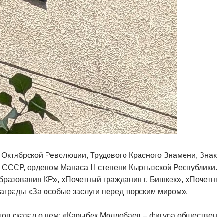
Октябрской Революции, Трудового Красного Знамени, Знак
 СССР, орденом Манаса III степени Кыргызской Республики.
бразования КР», «Почетный гражданин г. Бишкек», «Почет
награды «За особые заслуги перед тюрским миром».
тов сказал о нем: «Карыбек Молдобаев – фигура обществе