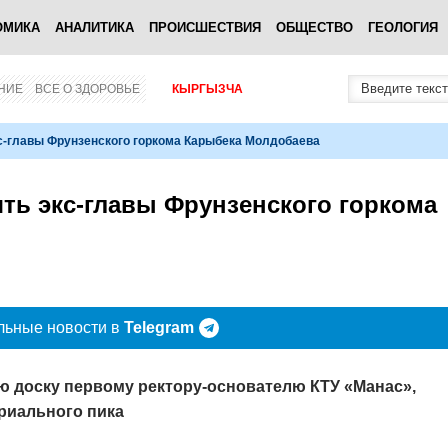
ОМИКА
АНАЛИТИКА
ПРОИСШЕСТВИЯ
ОБЩЕСТВО
ГЕОЛОГИЯ
НИЕ
ВСЕ О ЗДОРОВЬЕ
КЫРГЫЗЧА
с-главы Фрунзенского горкома Карыбека Молдобаева
ть экс-главы Фрунзенского горкома
льные новости в
Telegram
ю доску первому ректору-основателю КТУ «Манас»,
риального пика