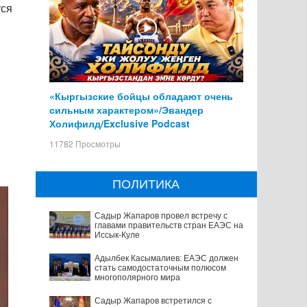
уся
«Кыргызские бойцы обладают очень
сильным характером»/Эвандер
Холифилд/Exclusive Podcast
11782 Просмотры
ПОЛИТИКА
Садыр Жапаров провел встречу с
главами правительств стран ЕАЭС на
Иссык-Куле
Адылбек Касымалиев: ЕАЭС должен
стать самодостаточным полюсом
многополярного мира
Садыр Жапаров встретился с