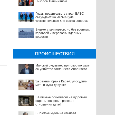
Николом Пашиняном
Главы правительств стран ЕАЭС
обсуждают на Иссык-Куле
чувствительные для союза вопросы
Бишкек стал портом, но без военных
кораблей и перевозки ядерных
веществ
ПРОИСШЕСТВИЯ
Минский суд вынес приговор по делу
об убийстве Алманбета Анапияева
За ранний брак в Кара-Суу осудили
мать и мужа девушки
В Бишкеке психически нездоровый
парень совершил разврат в
отношении детей
В Токмоке мужчина избивал