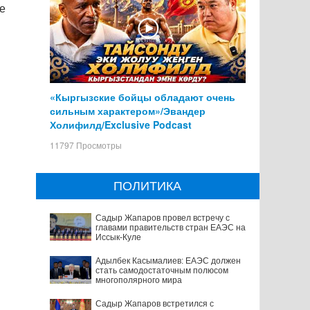
е
«Кыргызские бойцы обладают очень
сильным характером»/Эвандер
Холифилд/Exclusive Podcast
11797 Просмотры
ПОЛИТИКА
Садыр Жапаров провел встречу с
главами правительств стран ЕАЭС на
Иссык-Куле
Адылбек Касымалиев: ЕАЭС должен
стать самодостаточным полюсом
многополярного мира
Садыр Жапаров встретился с