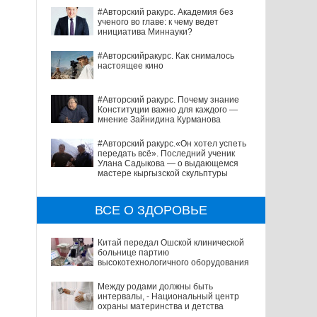
#Авторский ракурс. Академия без
ученого во главе: к чему ведет
инициатива Миннауки?
#Авторскийракурс. Как снималось
настоящее кино
#Авторский ракурс. Почему знание
Конституции важно для каждого —
мнение Зайнидина Курманова
#Авторский ракурс.«Он хотел успеть
передать всё». Последний ученик
Улана Садыкова — о выдающемся
мастере кыргызской скульптуры
ВСЕ О ЗДОРОВЬЕ
Китай передал Ошской клинической
больнице партию
высокотехнологичного оборудования
Между родами должны быть
интервалы, - Национальный центр
охраны материнства и детства