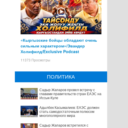
«Кыргызские бойцы обладают очень
сильным характером»/Эвандер
Холифилд/Exclusive Podcast
11373 Просмотры
ПОЛИТИКА
Садыр Жапаров провел встречу с
главами правительств стран ЕАЭС на
Иссык-Куле
Адылбек Касымалиев: ЕАЭС должен
стать самодостаточным полюсом
многополярного мира
Садыр Жапаров встретился с