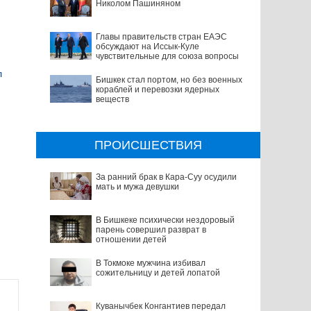
Николом Пашиняном
Главы правительств стран ЕАЭС
обсуждают на Иссык-Куле
чувствительные для союза вопросы
л
Бишкек стал портом, но без военных
кораблей и перевозки ядерных
веществ
ПРОИСШЕСТВИЯ
За ранний брак в Кара-Суу осудили
мать и мужа девушки
В Бишкеке психически нездоровый
парень совершил разврат в
отношении детей
В Токмоке мужчина избивал
сожительницу и детей лопатой
Куванычбек Конгантиев передал