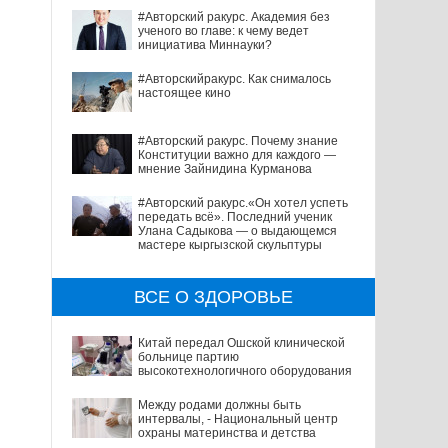
#Авторский ракурс. Академия без
ученого во главе: к чему ведет
инициатива Миннауки?
#Авторскийракурс. Как снималось
настоящее кино
#Авторский ракурс. Почему знание
Конституции важно для каждого —
мнение Зайнидина Курманова
#Авторский ракурс.«Он хотел успеть
передать всё». Последний ученик
Улана Садыкова — о выдающемся
мастере кыргызской скульптуры
ВСЕ О ЗДОРОВЬЕ
Китай передал Ошской клинической
больнице партию
высокотехнологичного оборудования
Между родами должны быть
интервалы, - Национальный центр
охраны материнства и детства