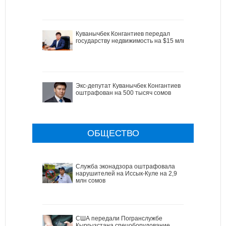
Куванычбек Конгантиев передал
государству недвижимость на $15 млн
Экс-депутат Куванычбек Конгантиев
оштрафован на 500 тысяч сомов
ОБЩЕСТВО
Служба эконадзора оштрафовала
нарушителей на Иссык-Куле на 2,9
млн сомов
США передали Погранслужбе
Кыргызстана спецоборудование