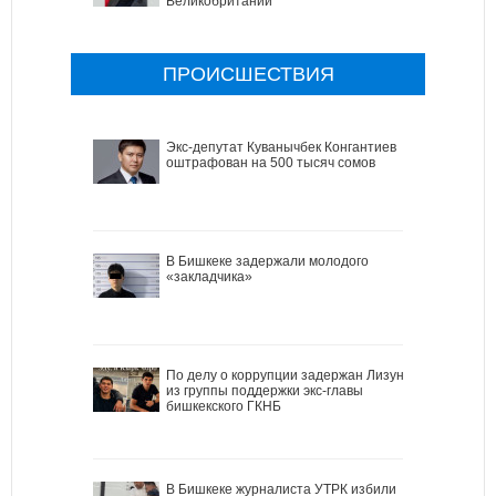
Великобритании
ПРОИСШЕСТВИЯ
Экс-депутат Куванычбек Конгантиев
оштрафован на 500 тысяч сомов
В Бишкеке задержали молодого
«закладчика»
По делу о коррупции задержан Лизун
из группы поддержки экс-главы
бишкекского ГКНБ
В Бишкеке журналиста УТРК избили