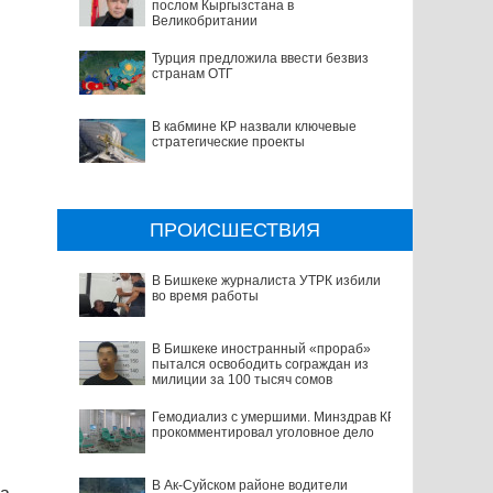
послом Кыргызстана в
Великобритании
Турция предложила ввести безвиз
странам ОТГ
В кабмине КР назвали ключевые
стратегические проекты
ПРОИСШЕСТВИЯ
В Бишкеке журналиста УТРК избили
во время работы
В Бишкеке иностранный «прораб»
пытался освободить сограждан из
милиции за 100 тысяч сомов
Гемодиализ с умершими. Минздрав КР
прокомментировал уголовное дело
В Ак-Суйском районе водители