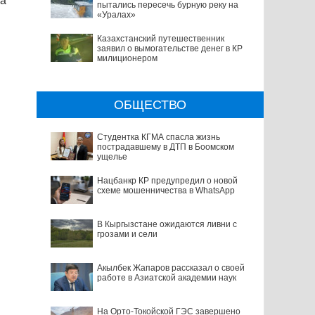
ка
пытались пересечь бурную реку на
«Уралах»
Казахстанский путешественник
заявил о вымогательстве денег в КР
милиционером
ОБЩЕСТВО
Студентка КГМА спасла жизнь
пострадавшему в ДТП в Боомском
ущелье
Нацбанкр КР предупредил о новой
схеме мошенничества в WhatsApp
В Кыргызстане ожидаются ливни с
грозами и сели
Акылбек Жапаров рассказал о своей
работе в Азиатской академии наук
На Орто-Токойской ГЭС завершено