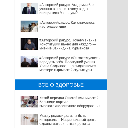
#Авторский ракурс. Академия без
ученого во главе: к чему ведет
инициатива Миннауки?
#Авторскийракурс. Как снималось
настоящее кино
#Авторский ракурс. Почему знание
Конституции важно для каждого —
мнение Зайнидина Курманова
#Авторский ракурс.«Он хотел успеть
передать всё». Последний ученик
Улана Садыкова — о выдающемся
мастере кыргызской скульптуры
ВСЕ О ЗДОРОВЬЕ
Китай передал Ошской клинической
больнице партию
высокотехнологичного оборудования
Между родами должны быть
интервалы, - Национальный центр
охраны материнства и детства