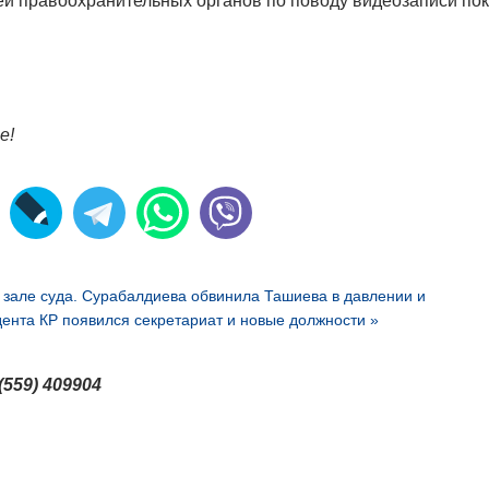
й правоохранительных органов по поводу видеозаписи по
е!
 зале суда. Сурабалдиева обвинила Ташиева в давлении и
ента КР появился секретариат и новые должности »
(559) 409904