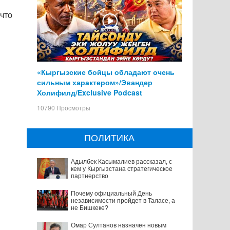
 что
«Кыргызские бойцы обладают очень
сильным характером»/Эвандер
Холифилд/Exclusive Podcast
10790 Просмотры
ПОЛИТИКА
Адылбек Касымалиев рассказал, с
кем у Кыргызстана стратегическое
партнерство
Почему официальный День
независимости пройдет в Таласе, а
не Бишкеке?
Омар Султанов назначен новым