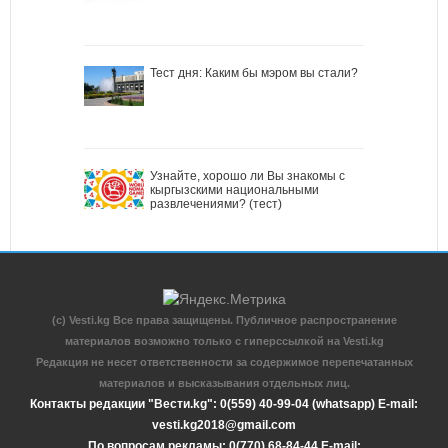
Тест дня: Каким бы мэром вы стали?
Узнайте, хорошо ли Вы знакомы с
кыргызскими национальными
развлечениями? (тест)
(c) Vesti.kg Все права защищены. Публичное распространение
материалов возможно только с гиперссылкой на Vesti.kg
Редакция не несет ответственности за содержимое перепечатанных
материалов и высказывания отдельных лиц.
Контакты редакции "Вести.kg": 0(559) 40-99-04 (whatsapp) E-mail:
vesti.kg2018@gmail.com
По вопросам рекламы: 0(770) 68-84-44 E-mail: