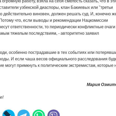
огромную работу, взяла на себя смелость сказать, что в эт
тавители узбекской диаспоры, клан Бакиевых или "третьи
то действительно виновен, должен решать суд. И, конечно ж
 Потому что, если выводы и рекомендации Нацкомиссии
несут ответственности, то периодически конфликтные очаги
самым тяжелым последствиям, - авторитетно заявил
 люди, особенно пострадавшие в тех событиях или потерявш
воды. И если чаша весов официального расследования буд
ие могут примкнуть к политическим экстремистам, которые 
Мария Озмит
е!