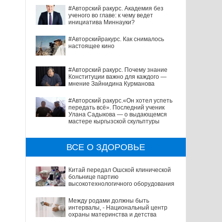
#Авторский ракурс. Академия без
ученого во главе: к чему ведет
инициатива Миннауки?
#Авторскийракурс. Как снималось
настоящее кино
#Авторский ракурс. Почему знание
Конституции важно для каждого —
мнение Зайнидина Курманова
#Авторский ракурс.«Он хотел успеть
передать всё». Последний ученик
Улана Садыкова — о выдающемся
мастере кыргызской скульптуры
ВСЕ О ЗДОРОВЬЕ
Китай передал Ошской клинической
больнице партию
высокотехнологичного оборудования
Между родами должны быть
интервалы, - Национальный центр
охраны материнства и детства