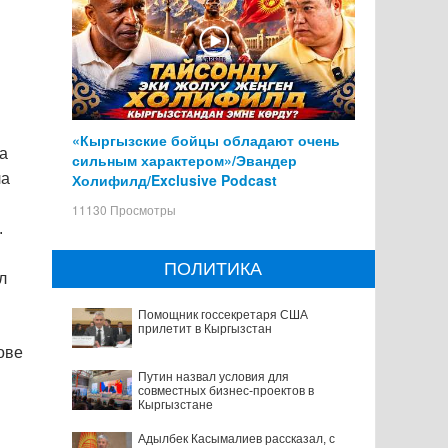
«Кыргызские бойцы обладают очень
ба
сильным характером»/Эвандер
Холифилд/Exclusive Podcast
ла
11130 Просмотры
.
ПОЛИТИКА
л
Помощник госсекретаря США
прилетит в Кыргызстан
ове
Путин назвал условия для
совместных бизнес-проектов в
Кыргызстане
Адылбек Касымалиев рассказал, с