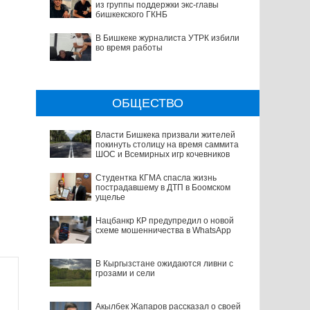
из группы поддержки экс-главы
бишкекского ГКНБ
В Бишкеке журналиста УТРК избили
во время работы
ОБЩЕСТВО
Власти Бишкека призвали жителей
покинуть столицу на время саммита
ШОС и Всемирных игр кочевников
Студентка КГМА спасла жизнь
пострадавшему в ДТП в Боомском
ущелье
Нацбанкр КР предупредил о новой
схеме мошенничества в WhatsApp
В Кыргызстане ожидаются ливни с
грозами и сели
Акылбек Жапаров рассказал о своей