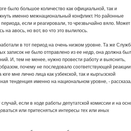
 юге было большое количество как официальной, так и
кнуть именно межнациональный конфликт. Но районные
 периода, если и реагировали, то чрезвычайно вяло. Может
 на авось, но вот, во что это вылилось.
работали в тот период на очень низком уровне. Та же Служ
ых записок не было отправлено из ее недр, она должна бы
ий. И, тем не менее, нужно провести работу и выяснить,
образом, почему не последовало соответствующей реакции
 юге мне лично лица как узбекской, так и кыргызской
асная тенденция именно на национальном уровне, - рассказа
 случай, если в ходе работы депутатской комиссии и на осн
оваться или притесняться интересы тех или иных