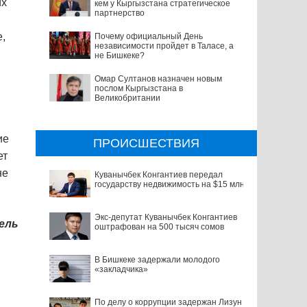
их
кем у Кыргызстана стратегическое
партнерство
е,
Почему официальный День
независимости пройдет в Таласе, а
не Бишкеке?
Омар Султанов назначен новым
послом Кыргызстана в
Великобритании
ие
ПРОИСШЕСТВИЯ
ет
не
Куванычбек Конгантиев передал
государству недвижимость на $15 млн
Экс-депутат Куванычбек Конгантиев
ель
оштрафован на 500 тысяч сомов
В Бишкеке задержали молодого
«закладчика»
По делу о коррупции задержан Лизун