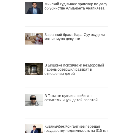
Минский суд вынес приговор по делу
об убийстве Алманбета Анапияева
За ранний брак в Кара-Суу осудили
мать и мужа девушки
В Бишкеке психически нездоровый
парень совершил разврат в
отношении детей
В Токмоке мужчина избивал
сожительницу и детей лопатой
Куванычбек Конгантиев передал
государству недвижимость на $15 млн