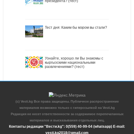
президента? (тест)
Тест дня: Каким бы мэром вы стали?
Узнайте, хорошо ли Вы знакомы с
кыргызскими национальными
развлечениями? (тест)
(c) Vesti.kg Все права защищены. Публичное распространение
материалов возможно только с гиперссылкой на Vesti.kg
Редакция не несет ответственности за содержимое перепечатанных
материалов и высказывания отдельных лиц.
Контакты редакции "Вести.kg": 0(559) 40-99-04 (whatsapp) E-mail:
vesti.kg2018@gmail.com