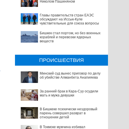
Николом Пашиняном
Главы правительств стран ЕАЭС
обсуждают на Иссык-Куле
чувствительные для союза вопросы
Бишкек стал портом, но без военных
кораблей и перевозки ядерных
веществ
ПРОИСШЕСТВИЯ
В
Минский суд вынес приговор по делу
об убийстве Алманбета Анапияева
За ранний брак в Кара-Суу осудили
мать и мужа девушки
В Бишкеке психически нездоровый
парень совершил разврат в
отношении детей
В Токмоке мужчина избивал