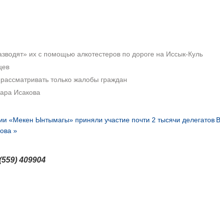
азводят» их с помощью алкотестеров по дороге на Иссык-Куль
цев
 рассматривать только жалобы граждан
пара Исакова
тии «Мекен Ынтымагы» приняли участие почти 2 тысячи делегатов
ова »
(559) 409904