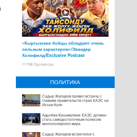
й
«Кыргызские бойцы обладают очень
сильным характером»/Эвандер
Холифилд/Exclusive Podcast
11798 Просмотры
ПОЛИТИКА
Садыр Жапаров провел встречу с
главами правительств стран ЕАЭС на
Иссык-Куле
Адылбек Касымалиев: ЕАЭС должен
стать самодостаточным полюсом
многополярного мира
Садыр Жапаров встретился с