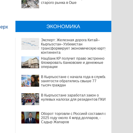
старого рынка в Оше
ЭКОНОМИКА
ерх
Эксперт: Железная дорога Китай–
Кыргызстан–Узбекистан
трансформирует экономическую карту
континента
Нацбанк КР получит право экстренно
блокировать банковские и денежные
операции
В Кыргызстане с начала года в службы
занятости обратились свыше 77
тысяч граждан
В Кыргызстане заработал закон о
нулевых налогах для резидентов ПКИ
Оборот торговли с Россией составил в
2025 году около 4 млрд долларов, -
Садыр Жапаров