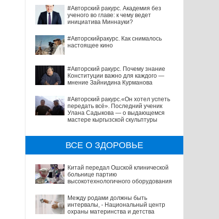
#Авторский ракурс. Академия без
ученого во главе: к чему ведет
инициатива Миннауки?
#Авторскийракурс. Как снималось
настоящее кино
#Авторский ракурс. Почему знание
Конституции важно для каждого —
мнение Зайнидина Курманова
#Авторский ракурс.«Он хотел успеть
передать всё». Последний ученик
Улана Садыкова — о выдающемся
мастере кыргызской скульптуры
ВСЕ О ЗДОРОВЬЕ
Китай передал Ошской клинической
больнице партию
высокотехнологичного оборудования
Между родами должны быть
интервалы, - Национальный центр
охраны материнства и детства