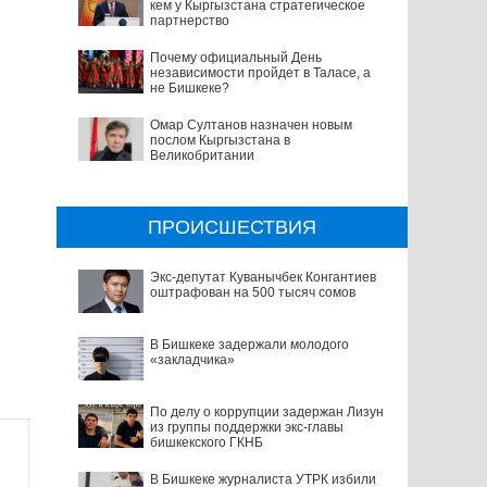
кем у Кыргызстана стратегическое
партнерство
Почему официальный День
независимости пройдет в Таласе, а
не Бишкеке?
Омар Султанов назначен новым
послом Кыргызстана в
Великобритании
ПРОИСШЕСТВИЯ
Экс-депутат Куванычбек Конгантиев
оштрафован на 500 тысяч сомов
В Бишкеке задержали молодого
«закладчика»
По делу о коррупции задержан Лизун
из группы поддержки экс-главы
бишкекского ГКНБ
В Бишкеке журналиста УТРК избили