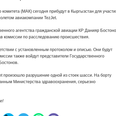
комитета (МАК) сегодня прибудут в Кыргызстан для участи
олетом авиакомпании TezJet.
венного агентства гражданской авиации КР Данияр Бостоно
тав комиссии по расследованию происшествия.
тствии с установленным протоколом и описью. Они будут
миссии также войдут представители Государственного
Бостонов.
et произошло разрушение одной из стоек шасси. На борту
данным Министерства здравоохранения, серьезно
е!