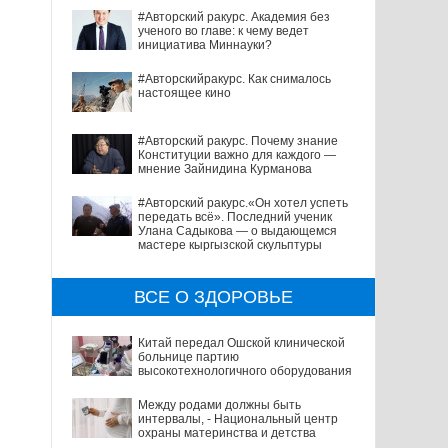
#Авторский ракурс. Академия без
ученого во главе: к чему ведет
инициатива Миннауки?
#Авторскийракурс. Как снималось
настоящее кино
#Авторский ракурс. Почему знание
Конституции важно для каждого —
мнение Зайнидина Курманова
#Авторский ракурс.«Он хотел успеть
передать всё». Последний ученик
Улана Садыкова — о выдающемся
мастере кыргызской скульптуры
ВСЕ О ЗДОРОВЬЕ
Китай передал Ошской клинической
больнице партию
высокотехнологичного оборудования
Между родами должны быть
интервалы, - Национальный центр
охраны материнства и детства