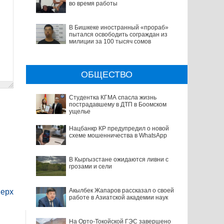
во время работы
В Бишкеке иностранный «прораб»
пытался освободить сограждан из
милиции за 100 тысяч сомов
ОБЩЕСТВО
Студентка КГМА спасла жизнь
пострадавшему в ДТП в Боомском
ущелье
Нацбанкр КР предупредил о новой
схеме мошенничества в WhatsApp
В Кыргызстане ожидаются ливни с
грозами и сели
Акылбек Жапаров рассказал о своей
ерх
работе в Азиатской академии наук
На Орто-Токойской ГЭС завершено