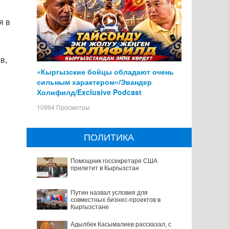
я в
в,
«Кыргызские бойцы обладают очень
сильным характером»/Эвандер
Холифилд/Exclusive Podcast
10994 Просмотры
ПОЛИТИКА
Помощник госсекретаря США
прилетит в Кыргызстан
Путин назвал условия для
совместных бизнес-проектов в
Кыргызстане
Адылбек Касымалиев рассказал, с