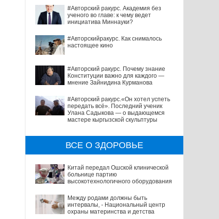
#Авторский ракурс. Академия без
ученого во главе: к чему ведет
инициатива Миннауки?
#Авторскийракурс. Как снималось
настоящее кино
#Авторский ракурс. Почему знание
Конституции важно для каждого —
мнение Зайнидина Курманова
#Авторский ракурс.«Он хотел успеть
передать всё». Последний ученик
Улана Садыкова — о выдающемся
мастере кыргызской скульптуры
ВСЕ О ЗДОРОВЬЕ
Китай передал Ошской клинической
больнице партию
высокотехнологичного оборудования
Между родами должны быть
интервалы, - Национальный центр
охраны материнства и детства