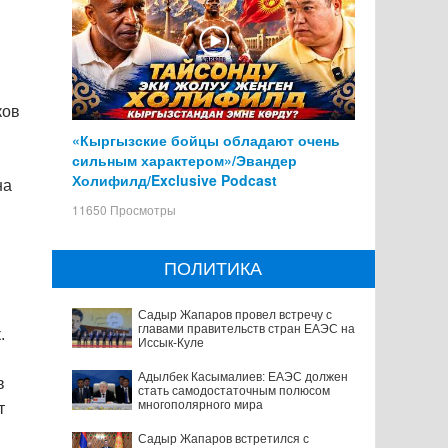
ков
«Кыргызские бойцы обладают очень
сильным характером»/Эвандер
Холифилд/Exclusive Podcast
на
11650 Просмотры
ПОЛИТИКА
Садыр Жапаров провел встречу с
главами правительств стран ЕАЭС на
.
Иссык-Куле
Адылбек Касымалиев: ЕАЭС должен
в
стать самодостаточным полюсом
многополярного мира
т
Садыр Жапаров встретился с