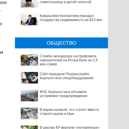
сожительницу и детей лопатой
тане
.
Куванычбек Конгантиев передал
государству недвижимость на $15 млн
о
ОБЩЕСТВО
ым
Служба эконадзора оштрафовала
нарушителей на Иссык-Куле на 2,9
млн сомов
США передали Погранслужбе
Кыргызстана спецоборудование
МЧС Кыргызстана объявило
штормовое предупреждение
В мэрии назвали, что строят вместо
старого рынка в Оше
В школах КР вернули «потерянные»