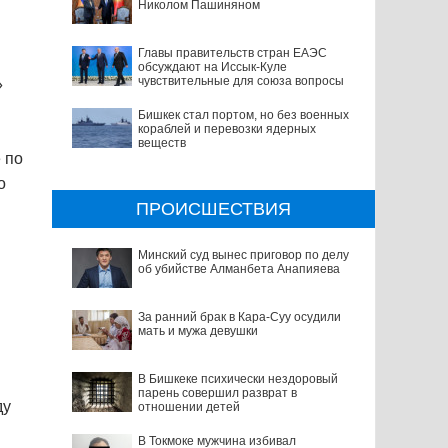
Николом Пашиняном
Главы правительств стран ЕАЭС
обсуждают на Иссык-Куле
чувствительные для союза вопросы
»
Бишкек стал портом, но без военных
кораблей и перевозки ядерных
веществ
 по
о
ПРОИСШЕСТВИЯ
Минский суд вынес приговор по делу
об убийстве Алманбета Анапияева
За ранний брак в Кара-Суу осудили
мать и мужа девушки
В Бишкеке психически нездоровый
парень совершил разврат в
ду
отношении детей
В Токмоке мужчина избивал