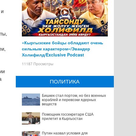
 и
ты,
«Кыргызские бойцы обладают очень
сильным характером»/Эвандер
еи,
Холифилд/Exclusive Podcast
11187 Просмотры
ии
а
ПОЛИТИКА
Бишкек стал портом, но без военных
кораблей и перевозки ядерных
веществ
Помощник госсекретаря США
прилетит в Кыргызстан
Путин назвал условия для