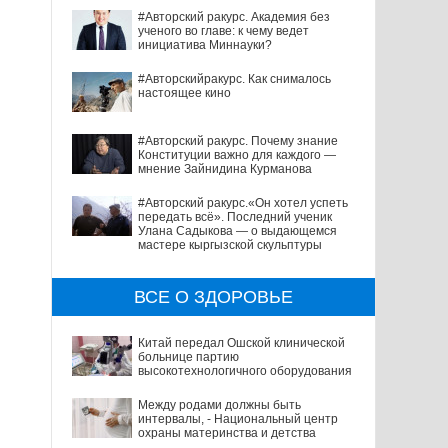
#Авторский ракурс. Академия без
ученого во главе: к чему ведет
инициатива Миннауки?
#Авторскийракурс. Как снималось
настоящее кино
#Авторский ракурс. Почему знание
Конституции важно для каждого —
мнение Зайнидина Курманова
#Авторский ракурс.«Он хотел успеть
передать всё». Последний ученик
Улана Садыкова — о выдающемся
мастере кыргызской скульптуры
ВСЕ О ЗДОРОВЬЕ
Китай передал Ошской клинической
больнице партию
высокотехнологичного оборудования
Между родами должны быть
интервалы, - Национальный центр
охраны материнства и детства