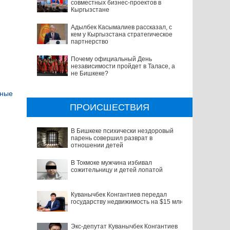
совместных бизнес-проектов в
Кыргызстане
Адылбек Касымалиев рассказал, с
кем у Кыргызстана стратегическое
партнерство
Почему официальный День
независимости пройдет в Таласе, а
не Бишкеке?
ьные
ПРОИСШЕСТВИЯ
В Бишкеке психически нездоровый
парень совершил разврат в
отношении детей
В Токмоке мужчина избивал
сожительницу и детей лопатой
Куванычбек Конгантиев передал
государству недвижимость на $15 млн
Экс-депутат Куванычбек Конгантиев