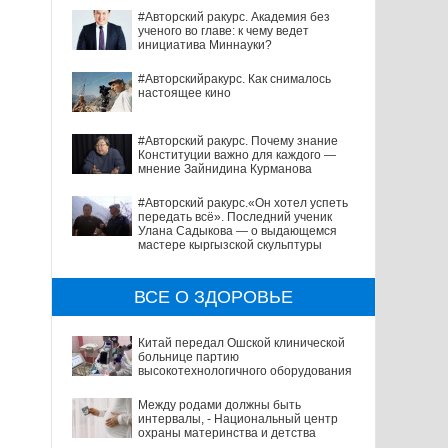
#Авторский ракурс. Академия без
ученого во главе: к чему ведет
инициатива Миннауки?
#Авторскийракурс. Как снималось
настоящее кино
#Авторский ракурс. Почему знание
Конституции важно для каждого —
мнение Зайнидина Курманова
#Авторский ракурс.«Он хотел успеть
передать всё». Последний ученик
Улана Садыкова — о выдающемся
мастере кыргызской скульптуры
ВСЕ О ЗДОРОВЬЕ
Китай передал Ошской клинической
больнице партию
высокотехнологичного оборудования
Между родами должны быть
интервалы, - Национальный центр
охраны материнства и детства