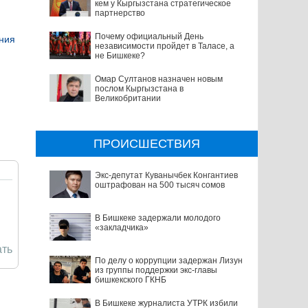
кем у Кыргызстана стратегическое
партнерство
Почему официальный День
ния
независимости пройдет в Таласе, а
не Бишкеке?
Омар Султанов назначен новым
послом Кыргызстана в
Великобритании
ПРОИСШЕСТВИЯ
Экс-депутат Куванычбек Конгантиев
оштрафован на 500 тысяч сомов
В Бишкеке задержали молодого
«закладчика»
ть
По делу о коррупции задержан Лизун
из группы поддержки экс-главы
бишкекского ГКНБ
В Бишкеке журналиста УТРК избили