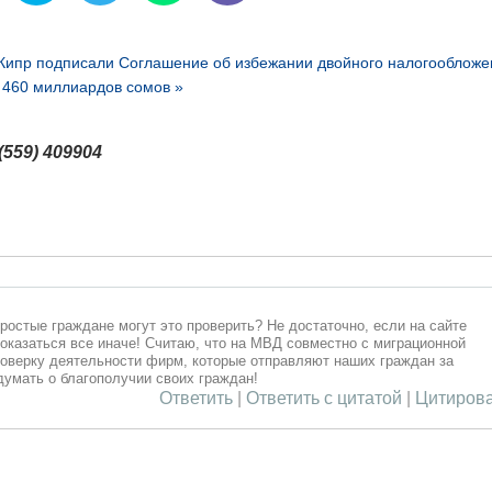
 Кипр подписали Соглашение об избежании двойного налогообложе
 460 миллиардов сомов »
(559) 409904
остые граждане могут это проверить? Не достаточно, если на сайте
 оказаться все иначе! Считаю, что на МВД совместно с миграционной
роверку деятельности фирм, которые отправляют наших граждан за
 думать о благополучии своих граждан!
Ответить
|
Ответить с цитатой
|
Цитирова