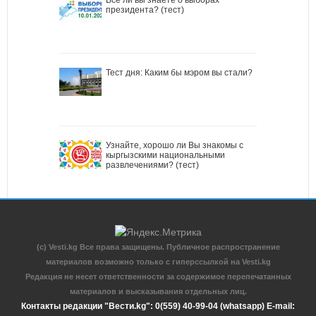
президента? (тест)
Тест дня: Каким бы мэром вы стали?
Узнайте, хорошо ли Вы знакомы с
кыргызскими национальными
развлечениями? (тест)
(c) Vesti.kg Все права защищены. Публичное распространение
материалов возможно только с гиперссылкой на Vesti.kg
Редакция не несет ответственности за содержимое перепечатанных
материалов и высказывания отдельных лиц.
Контакты редакции "Вести.kg": 0(559) 40-99-04 (whatsapp) E-mail: