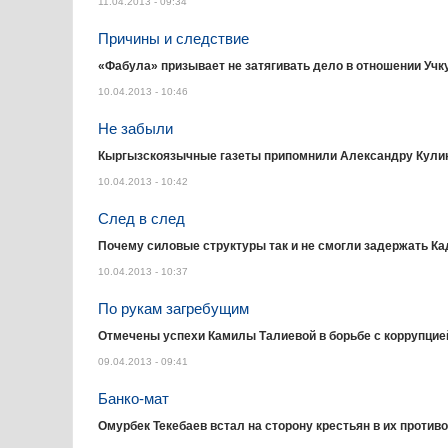
11.04.2013 - 09:34
Причины и следствие
«Фабула» призывает не затягивать дело в отношении Учк
10.04.2013 - 10:46
Не забыли
Кыргызскоязычные газеты припомнили Александру Кулинс
10.04.2013 - 10:42
След в след
Почему силовые структуры так и не смогли задержать К
10.04.2013 - 10:37
По рукам загребущим
Отмечены успехи Камилы Талиевой в борьбе с коррупцие
09.04.2013 - 09:41
Банко-мат
Омурбек Текебаев встал на сторону крестьян в их против