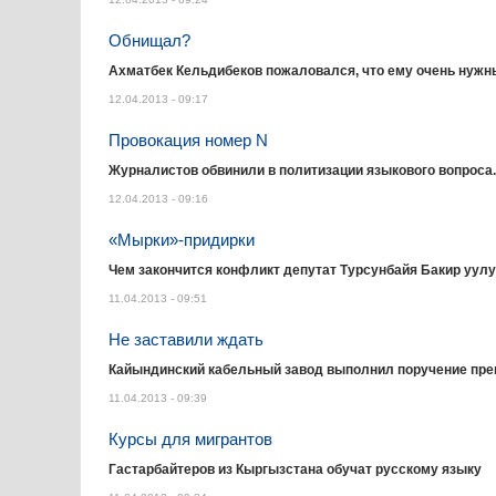
Обнищал?
Ахматбек Кельдибеков пожаловался, что ему очень нужн
12.04.2013 - 09:17
Провокация номер N
Журналистов обвинили в политизации языкового вопроса.
12.04.2013 - 09:16
«Мырки»-придирки
Чем закончится конфликт депутат Турсунбайя Бакир уул
11.04.2013 - 09:51
Не заставили ждать
Кайындинский кабельный завод выполнил поручение прем
11.04.2013 - 09:39
Курсы для мигрантов
Гастарбайтеров из Кыргызстана обучат русскому языку