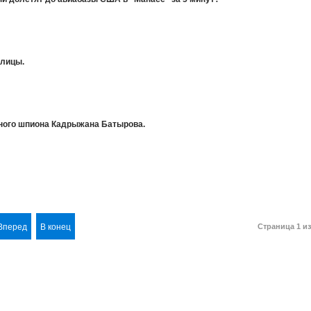
олицы.
ного шпиона Кадрыжана Батырова.
Вперед
В конец
Страница 1 из