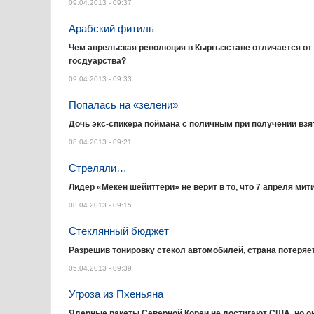
09.04.2013 - 09:37
Арабский фитиль
Чем апрельская революция в Кыргызстане отличается от 
госдуарства?
09.04.2013 - 09:33
Попалась на «зелени»
Дочь экс-спикера поймана с поличным при получении взя
08.04.2013 - 09:21
Стреляли…
Лидер «Мекен шейиттери» не верит в то, что 7 апреля ми
08.04.2013 - 09:15
Стеклянный бюджет
Разрешив тонировку стекол автомобилей, страна потеряе
05.04.2013 - 09:39
Угроза из Пхеньяна
Ядерные ракеты Северной Кореи не достигают США, но он