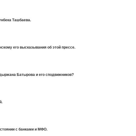
унбека Ташбаева.
кому его высказывания об этой прессе.
адыржана Батырова и его сподвижников?
й.
остоянии с банками и МФО.