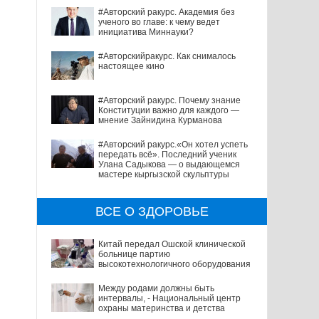
#Авторский ракурс. Академия без
ученого во главе: к чему ведет
инициатива Миннауки?
#Авторскийракурс. Как снималось
настоящее кино
#Авторский ракурс. Почему знание
Конституции важно для каждого —
мнение Зайнидина Курманова
#Авторский ракурс.«Он хотел успеть
передать всё». Последний ученик
Улана Садыкова — о выдающемся
мастере кыргызской скульптуры
ВСЕ О ЗДОРОВЬЕ
Китай передал Ошской клинической
больнице партию
высокотехнологичного оборудования
Между родами должны быть
интервалы, - Национальный центр
охраны материнства и детства