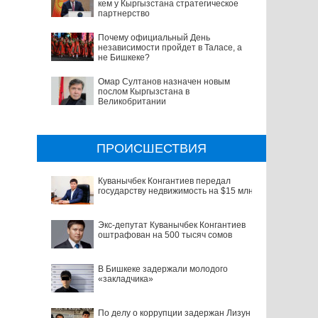
кем у Кыргызстана стратегическое
партнерство
Почему официальный День
независимости пройдет в Таласе, а
не Бишкеке?
Омар Султанов назначен новым
послом Кыргызстана в
Великобритании
ПРОИСШЕСТВИЯ
Куванычбек Конгантиев передал
государству недвижимость на $15 млн
Экс-депутат Куванычбек Конгантиев
оштрафован на 500 тысяч сомов
В Бишкеке задержали молодого
«закладчика»
По делу о коррупции задержан Лизун