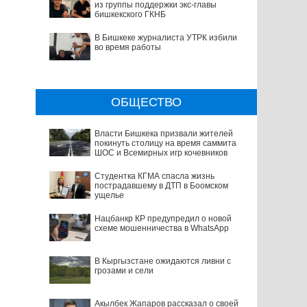
из группы поддержки экс-главы
бишкекского ГКНБ
В Бишкеке журналиста УТРК избили
во время работы
ОБЩЕСТВО
Власти Бишкека призвали жителей
покинуть столицу на время саммита
ШОС и Всемирных игр кочевников
Студентка КГМА спасла жизнь
пострадавшему в ДТП в Боомском
ущелье
Нацбанкр КР предупредил о новой
схеме мошенничества в WhatsApp
В Кыргызстане ожидаются ливни с
грозами и сели
Акылбек Жапаров рассказал о своей