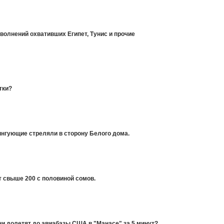
волнений охвативших Египет, Тунис и прочие
тки?
тингующие стреляли в сторону Белого дома.
т свыше 200 с половиной сомов.
и долетят до авиабазы США в "Манасе" за 5 минут?