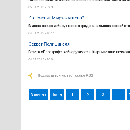
05.04.2013 - 09:36
Кто сменит Мырзакматова?
В июне ошане изберут нового градоначальника южной ст
04.04.2013 - 10:14
Секрет Полишинеля
Газета «Параграф» «обнаружила» в Кыргызстане возмож
04.04.2013 - 10:04
Подписаться на этот канал RSS
В начало
Назад
1
2
3
…