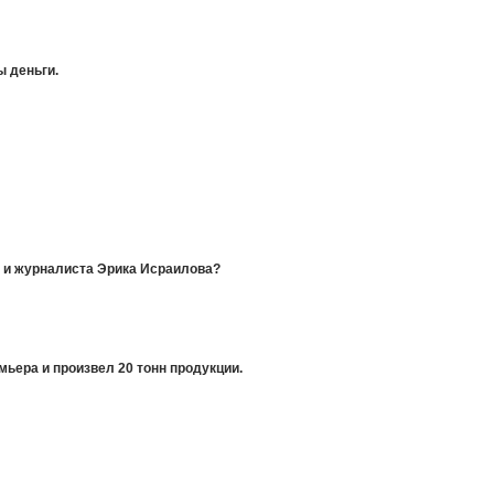
ы деньги.
у и журналиста Эрика Исраилова?
ьера и произвел 20 тонн продукции.