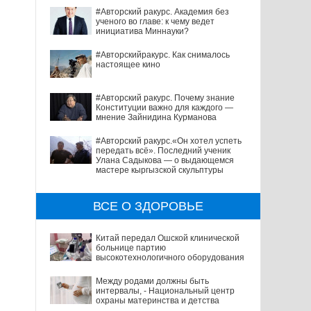
#Авторский ракурс. Академия без
ученого во главе: к чему ведет
инициатива Миннауки?
#Авторскийракурс. Как снималось
настоящее кино
#Авторский ракурс. Почему знание
Конституции важно для каждого —
мнение Зайнидина Курманова
#Авторский ракурс.«Он хотел успеть
передать всё». Последний ученик
Улана Садыкова — о выдающемся
мастере кыргызской скульптуры
ВСЕ О ЗДОРОВЬЕ
Китай передал Ошской клинической
больнице партию
высокотехнологичного оборудования
Между родами должны быть
интервалы, - Национальный центр
охраны материнства и детства