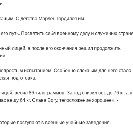
ии.
жащим. С детства Марлен гордился им.
го путь. Посвятить себя военному делу и служению стране
нный лицей, а после его окончания решил продолжить
ии.
 непростым испытанием. Особенно сложным для него стало
кая подготовка.
ицей, весил 86 килограммов. За год снизил вес до 76 кг, а в
ас вешу 64 кг. Слава Богу, телосложение хорошее», -
которые поступают в военные учебные заведения.