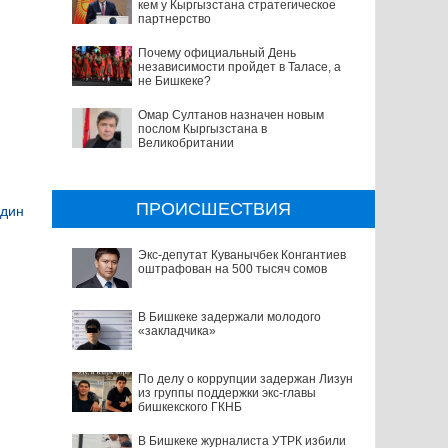
кем у Кыргызстана стратегическое
партнерство
Почему официальный День
независимости пройдет в Таласе, а
не Бишкеке?
Омар Султанов назначен новым
послом Кыргызстана в
Великобритании
ПРОИСШЕСТВИЯ
един
Экс-депутат Куванычбек Конгантиев
оштрафован на 500 тысяч сомов
В Бишкеке задержали молодого
«закладчика»
По делу о коррупции задержан Лизун
из группы поддержки экс-главы
бишкекского ГКНБ
В Бишкеке журналиста УТРК избили