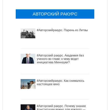
АВТОРСКИЙ РАКУРС
#Авторскийракурс. Парень из Литвы
#Авторский ракурс. Академия без
ученого во главе: к чему ведет
инициатива Миннауки?
#Авторскийракурс. Как снималось
настоящее кино
#Авторский ракурс. Почему знание
Конституции важно для каждого —