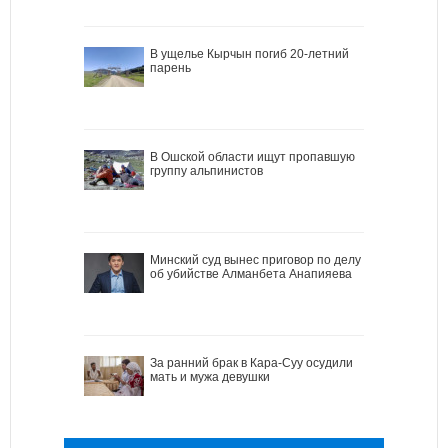
В ущелье Кырчын погиб 20-летний
парень
В Ошской области ищут пропавшую
группу альпинистов
Минский суд вынес приговор по делу
об убийстве Алманбета Анапияева
За ранний брак в Кара-Суу осудили
мать и мужа девушки