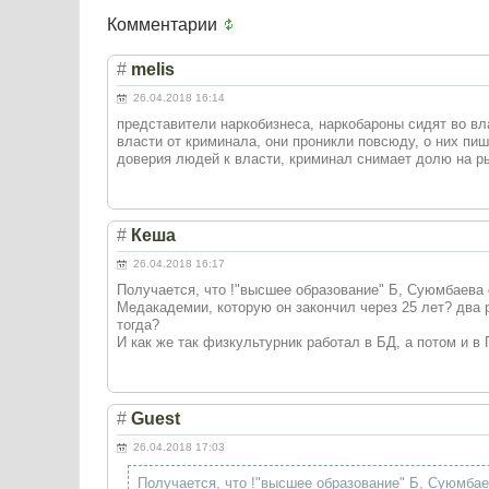
Комментарии
#
melis
26.04.2018 16:14
представители наркобизнеса, наркобароны сидят во вл
власти от криминала, они проникли повсюду, о них пи
доверия людей к власти, криминал снимает долю на ры
#
Кеша
26.04.2018 16:17
Получается, что !"высшее образование" Б, Суюмбаева 
Медакадемии, которую он закончил через 25 лет? два р
тогда?
И как же так физкультурник работал в БД, а потом и в 
#
Guest
26.04.2018 17:03
Получается, что !"высшее образование" Б, Суюмбае