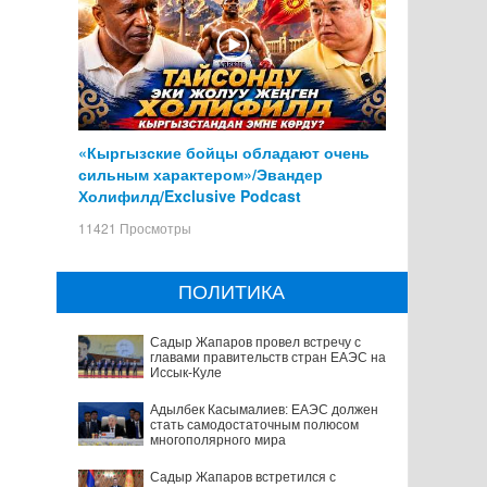
«Кыргызские бойцы обладают очень
сильным характером»/Эвандер
Холифилд/Exclusive Podcast
11421 Просмотры
ПОЛИТИКА
Садыр Жапаров провел встречу с
главами правительств стран ЕАЭС на
Иссык-Куле
Адылбек Касымалиев: ЕАЭС должен
стать самодостаточным полюсом
многополярного мира
Садыр Жапаров встретился с