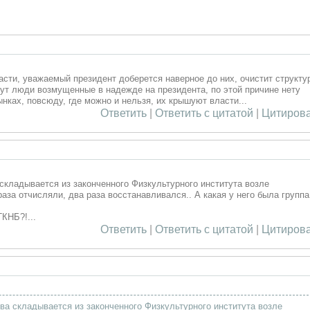
асти, уважаемый президент доберется наверное до них, очистит структу
шут люди возмущенные в надежде на президента, по этой причине нету
нках, повсюду, где можно и нельзя, их крышуют власти...
Ответить
|
Ответить с цитатой
|
Цитирова
складывается из законченного Физкультурного института возле
аза отчисляли, два раза восстанавливался.. А какая у него была группа
ГКНБ?!...
Ответить
|
Ответить с цитатой
|
Цитирова
ва складывается из законченного Физкультурного института возле