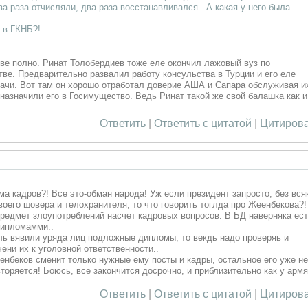
а раза отчисляли, два раза восстанавливался.. А какая у него была
 в ГКНБ?!...
ве полно. Ринат Толобердиев тоже еле окончил лажовый вуз по
ве. Предварительно развалил работу консульства в Турции и его еле
дачи. Вот там он хорошо отработал доверие АША и Сапара обслуживая и
азначили его в Госимущество. Ведь Ринат такой же свой балашка как и
Ответить
|
Ответить с цитатой
|
Цитирова
ма кадров?! Все это-обман народа! Уж если президент запросто, без вся
воего шовера и телохранителя, то что говорить тоглда про Жеенбекова?!
предмет злоупотреблений насчет кадровых вопросов. В БД наверняка ес
дипломамми..
ль вявили уряда лиц подложные дипломы, то векдь надо проверяь и
ени их к уголовной ответственности..
еенбеков сменит только нужные ему посты и кадры, остальное его уже не
вторяется! Боюсь, все закончится досрочно, и приблизительно как у арм
Ответить
|
Ответить с цитатой
|
Цитирова