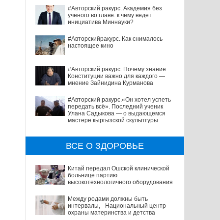
#Авторский ракурс. Академия без
ученого во главе: к чему ведет
инициатива Миннауки?
#Авторскийракурс. Как снималось
настоящее кино
#Авторский ракурс. Почему знание
Конституции важно для каждого —
мнение Зайнидина Курманова
#Авторский ракурс.«Он хотел успеть
передать всё». Последний ученик
Улана Садыкова — о выдающемся
мастере кыргызской скульптуры
ВСЕ О ЗДОРОВЬЕ
Китай передал Ошской клинической
больнице партию
высокотехнологичного оборудования
Между родами должны быть
интервалы, - Национальный центр
охраны материнства и детства