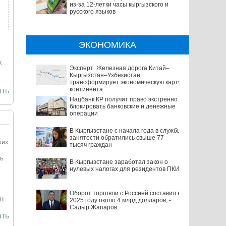
из-за 12-летки часы кыргызского и
русского языков
ЭКОНОМИКА
х
Эксперт: Железная дорога Китай–
Кыргызстан–Узбекистан
трансформирует экономическую карту
континента
ть
Нацбанк КР получит право экстренно
блокировать банковские и денежные
операции
В Кыргызстане с начала года в службы
занятости обратились свыше 77
ких
тысяч граждан
ть
В Кыргызстане заработал закон о
нулевых налогах для резидентов ПКИ
Оборот торговли с Россией составил в
ян
2025 году около 4 млрд долларов, -
Садыр Жапаров
ть