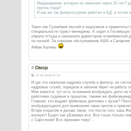
Медакадемии, которую он закончил через 25 лет? дв
группа тогда?
И как же так физкультурник работал в БД, а потом и
Таких как Суюмбаев неучей и недоумков в правительст
специальности турист-менеджер. А сидит в Госимущест
убрали оттуда и назначили директором атамбаевской 
по полной. За хорошее обслуживание АША и Сапарчик н
Айбек Калиев.
#
Омор
27.04.2018 07:10
И где эта хваленая кадрова служба и фильтр, их систе
кадровых служб, порядков и законов берет на работу с
Мне кажется, тут есть основания возбуждать дело на 
работники судимые в прошлом, такими же фейковыми
Главное, кто выдает фейковые дипломы с вузов? Поко
возбуждатьдело для выявления таких кротов и привлеч
Вторе открытие я делаю такое, что после того, кака Ж
волнует! Будет как уБакиева все. Все тлько только по
с Саргсяном! Все признаки тому!...