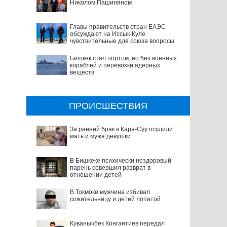
Николом Пашиняном
Главы правительств стран ЕАЭС
обсуждают на Иссык-Куле
чувствительные для союза вопросы
Бишкек стал портом, но без военных
кораблей и перевозки ядерных
веществ
ПРОИСШЕСТВИЯ
За ранний брак в Кара-Суу осудили
мать и мужа девушки
В Бишкеке психически нездоровый
парень совершил разврат в
отношении детей
В Токмоке мужчина избивал
сожительницу и детей лопатой
Куванычбек Конгантиев передал